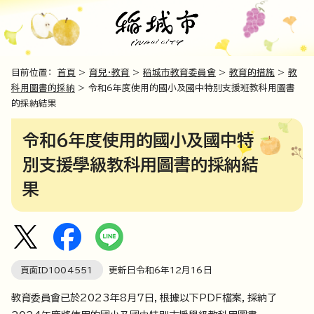
目前位置：
首頁
>
育兒・教育
>
稻城市教育委員會
>
教育的措施
>
教
科用圖書的採納
> 令和6年度使用的國小及國中特別支援班教科用圖書
的採納結果
令和6年度使用的國小及國中特
別支援學級教科用圖書的採納結
果
頁面ID
1004551
更新日令和6年
12
月
16
日
教育委員會已於2023年8月7日，根據以下PDF檔案，採納了