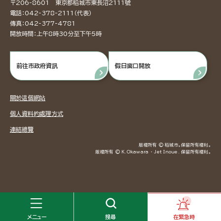
〒206-8601 東京都稻城市東長沼2111號
電話：042-378-2111（代表）
傳真：042-377-4781
開放時間：上午8時30分至下午5時
前往市政府資訊
假日窗口開放
關於這個網站
個人資料的處理方式
連結總覽
版權所有 © 稻城市。保留所有權利。
版權所有 © K.Okawara ・ Jet Inoue. 保留所有權利。
メニュー
搜尋
在緊急時