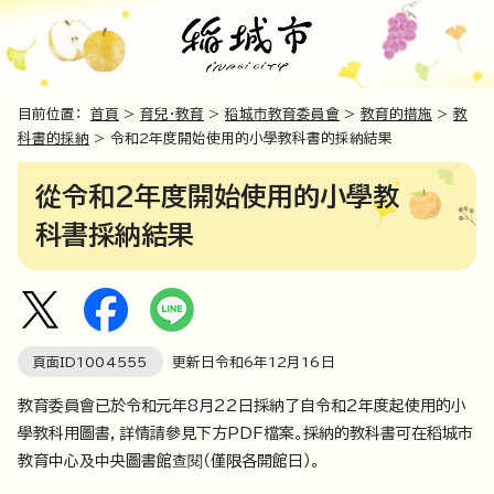
目前位置：
首頁
>
育兒・教育
>
稻城市教育委員會
>
教育的措施
>
教
科書的採納
> 令和2年度開始使用的小學教科書的採納結果
從令和2年度開始使用的小學教
科書採納結果
頁面ID
1004555
更新日令和6年
12
月
16
日
教育委員會已於令和元年8月22日採納了自令和2年度起使用的小
學教科用圖書，詳情請參見下方PDF檔案。採納的教科書可在稻城市
教育中心及中央圖書館查閱（僅限各開館日）。