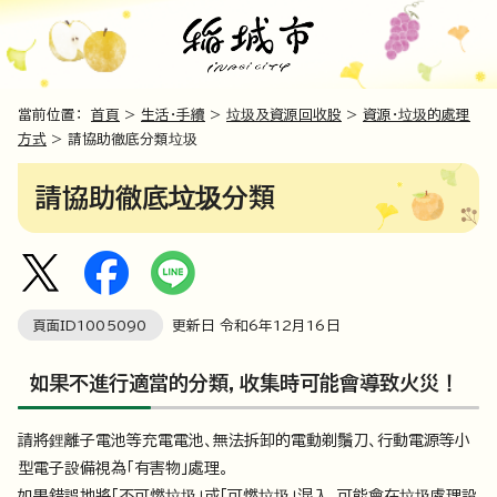
當前位置：
首頁
>
生活・手續
>
垃圾及資源回收股
>
資源・垃圾的處理
方式
> 請協助徹底分類垃圾
請協助徹底垃圾分類
頁面ID
1005090
更新日 令和6年
12
月
16
日
如果不進行適當的分類，收集時可能會導致火災！
請將鋰離子電池等充電電池、無法拆卸的電動剃鬚刀、行動電源等小
型電子設備視為「有害物」處理。
如果錯誤地將「不可燃垃圾」或「可燃垃圾」混入，可能會在垃圾處理設