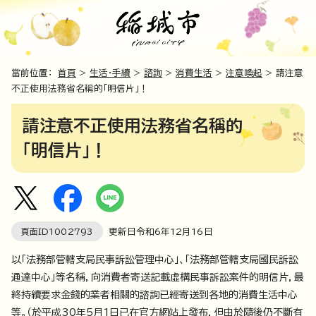
當前位置：
首頁
>
生活・手續
>
諮詢
>
消費生活
>
注意喚起
> 請注意
不正使用法務省名稱的「明信片」！
請注意不正使用法務省名稱的
「明信片」！
頁面ID
1002793
更新日令和6年
12
月
16
日
以「法務部管轄支局民事訴訟管理中心」、「法務部管轄支局國民訴訟
通達中心」等名稱，向消費者寄送記載虛構民事訴訟案件的明信片，最
終持續要求金錢的業者相關的諮詢已經寄送到各地的消費生活中心
等。（於平成30年5月1日已在官方網站上發布，但由於隨後仍不斷有