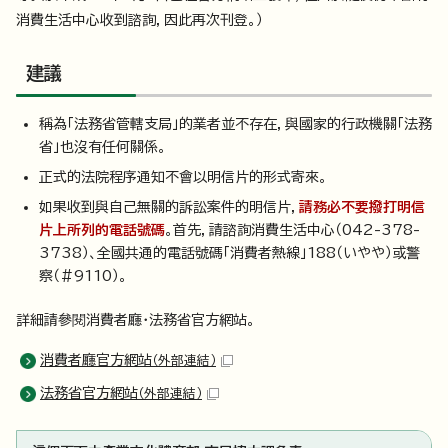
消費生活中心收到諮詢，因此再次刊登。）
建議
稱為「法務省管轄支局」的業者並不存在，與國家的行政機關「法務
省」也沒有任何關係。
正式的法院程序通知不會以明信片的形式寄來。
如果收到與自己無關的訴訟案件的明信片，
請務必不要撥打明信
片上所列的電話號碼
。首先，請諮詢消費生活中心（042-378-
3738）、全國共通的電話號碼「消費者熱線」188（いやや）或警
察（＃9110）。
詳細請參閱消費者廳・法務省官方網站。
消費者廳官方網站
（外部連結）
法務省官方網站
（外部連結）