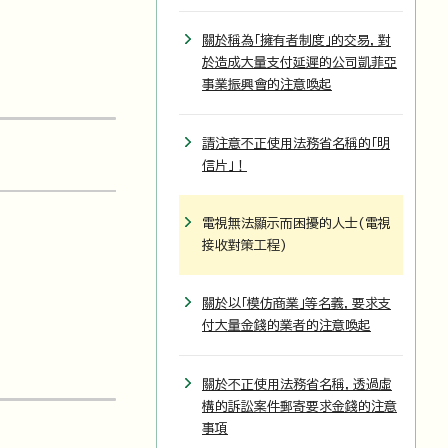
關於稱為「擁有者制度」的交易，對
於造成大量支付延遲的公司凱菲亞
事業振興會的注意喚起
請注意不正使用法務省名稱的「明
信片」！
電視無法顯示而困擾的人士(電視
接收對策工程)
關於以「模仿商業」等名義，要求支
付大量金錢的業者的注意喚起
關於不正使用法務省名稱，透過虛
構的訴訟案件郵寄要求金錢的注意
事項