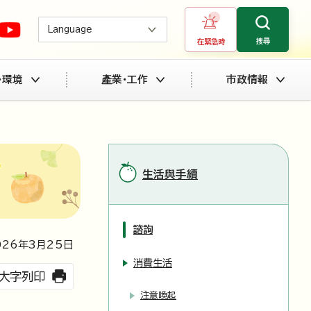
Language
搜尋
在緊急時
・環境
產業・工作
市政情報
生活與手續
諮詢
026
年3月
25
日
消費生活
大字列印
注意喚起