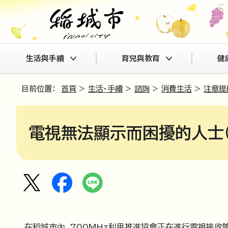
生活與手續
育兒與教育
健
目前位置：
首頁
>
生活・手續
>
諮詢
>
消費生活
>
注意提
電視無法顯示而困擾的人士
在稻城市內，700MHz利用推進協會正在進行電視接收