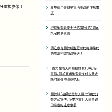
部分電視影像出
夏季使用鋰離子電池產品的注意事
項
根據消費者安全法第38條第1項的
規定提供資訊
請注意有關於新型冠狀病毒傳染病
的無法辨識商品寄送！
「首先在兩天內輕鬆賺取10萬」等
宣稱，對於要求消費者支付大量金
錢的業者的注意喚起
關於以「遊戲感覺每天賺取3萬元」
等方式宣傳，並要求支付大量金錢
的業者的注意事項