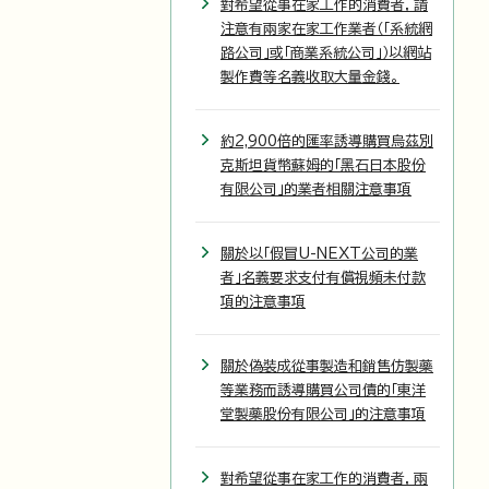
對希望從事在家工作的消費者，請
注意有兩家在家工作業者（「系統網
路公司」或「商業系統公司」）以網站
製作費等名義收取大量金錢。
約2,900倍的匯率誘導購買烏茲別
克斯坦貨幣蘇姆的「黑石日本股份
有限公司」的業者相關注意事項
關於以「假冒U-NEXT公司的業
者」名義要求支付有償視頻未付款
項的注意事項
關於偽裝成從事製造和銷售仿製藥
等業務而誘導購買公司債的「東洋
堂製藥股份有限公司」的注意事項
對希望從事在家工作的消費者，兩