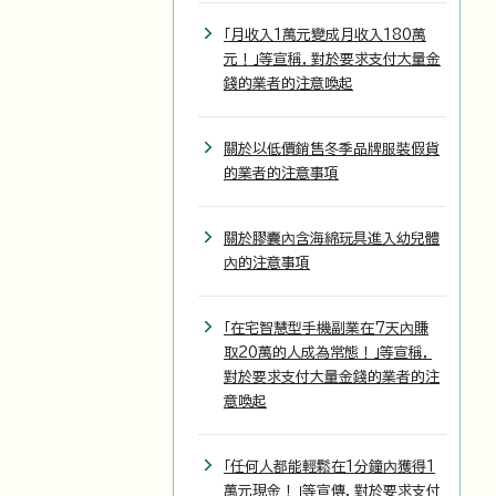
「月收入1萬元變成月收入180萬
元！」等宣稱，對於要求支付大量金
錢的業者的注意喚起
關於以低價銷售冬季品牌服裝假貨
的業者的注意事項
關於膠囊內含海綿玩具進入幼兒體
內的注意事項
「在宅智慧型手機副業在7天內賺
取20萬的人成為常態！」等宣稱，
對於要求支付大量金錢的業者的注
意喚起
「任何人都能輕鬆在1分鐘內獲得1
萬元現金！」等宣傳，對於要求支付