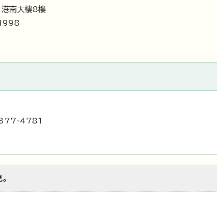
 港南大樓8樓
1998
377-4781
見。