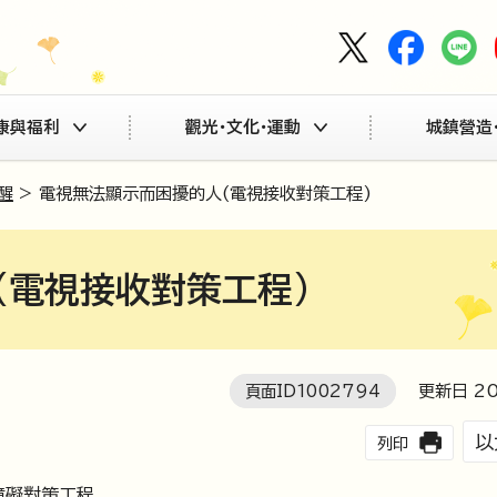
康與福利
觀光・文化・運動
城鎮營造
醒
> 電視無法顯示而困擾的人(電視接收對策工程)
(電視接收對策工程)
頁面ID
1002794
更新日
2
以
列印
障礙對策工程。