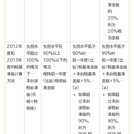
准金额
的
20％，
则为
20％相
当金额
2012年
负担水
负担水平在
负担水平低于
负担水平低于
度和
平超过
90%以上
90%时…
90%时…
2013年
100%
100%以下的
前一年度（比
前一年度（比
度的税基
的情况
情况…
较）税基准金额
较）税基准金额
准额计算
下…
保持前一年度
＋本则税基准
＋本则税基准
方法
本则课
（比较）税收标
金额×5％…
金额×5％…
税标准
准金额
〔a〕
〔a〕
额（价
如果超
如果超
过本则
过本则
格×特
课税标
课税标
例率）
准额的
准额的
90％，
90％，
则为
则为