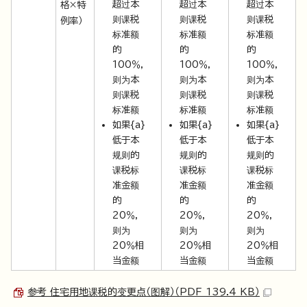
超过本
超过本
超过本
格×特
则课税
则课税
则课税
例率）
标准额
标准额
标准额
的
的
的
100％，
100％，
100％，
则为本
则为本
则为本
则课税
则课税
则课税
标准额
标准额
标准额
如果{a}
如果{a}
如果{a}
低于本
低于本
低于本
规则的
规则的
规则的
课税标
课税标
课税标
准金额
准金额
准金额
的
的
的
20％，
20％，
20％，
则为
则为
则为
20％相
20％相
20％相
当金额
当金额
当金额
参考 住宅用地课税的变更点（图解）（PDF 139.4 KB）