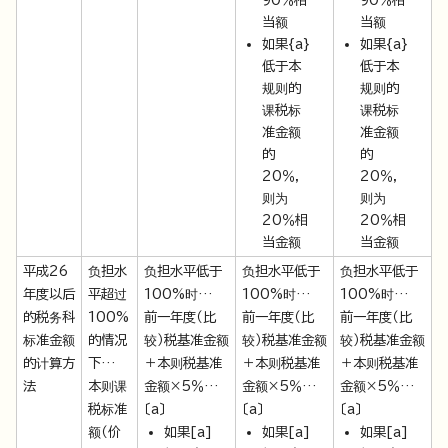
90％相
90％相
当额
当额
如果{a}
如果{a}
低于本
低于本
规则的
规则的
课税标
课税标
准金额
准金额
的
的
20％，
20％，
则为
则为
20％相
20％相
当金额
当金额
平成26
负担水
负担水平低于
负担水平低于
负担水平低于
年度以后
平超过
100%时…
100%时…
100%时…
的税务科
100%
前一年度（比
前一年度（比
前一年度（比
标准金额
的情况
较）税基准金额
较）税基准金额
较）税基准金额
的计算方
下…
＋本则税基准
＋本则税基准
＋本则税基准
法
本则课
金额×5％…
金额×5％…
金额×5％…
税标准
〔a〕
〔a〕
〔a〕
额（价
如果[a]
如果[a]
如果[a]