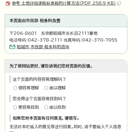
参考 土地详细课税标准额的计算方法（PDF 258.9 KB）
本页面由市民部 税务科负责
〒206-8601 东京都稻城市东长沼2111番地
电话号码：042-378-2111 传真号码：042-370-7055
稻城市 市民部 税务科的咨询
为了使网站更好，请告诉我们您对页面的反馈。
这个页面的内容容易理解吗？
很容易理解
难以理解
您觉得这个页面容易找到吗？
更容易找到
难以找到
如果您对本页面有任何意见，请填写。
无法对本栏输入的意见等进行回复。同时，请不要输入个人信息