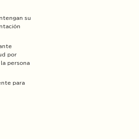
contengan su
entación
tante
tud por
 la persona
ente para