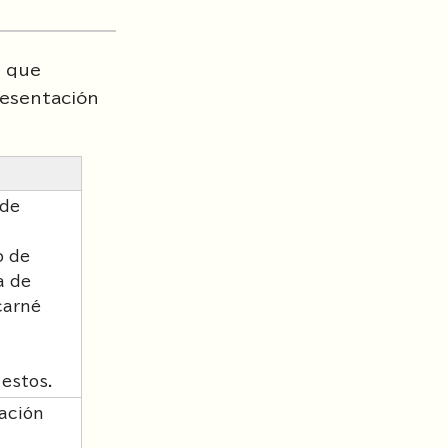
s que
resentación
 de
o de
a de
carné
 estos.
ación