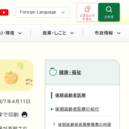
Foreign Language
いざという
さがす
ときに
り・環境
産業・しごと
市政情報
健康・福祉
後期高齢者医療
和7年4月
11
日
後期高齢者医療の給付
字で印刷
後期高齢者高額療養費の申請
金が支給され