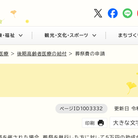
康・福祉
観光・文化・スポーツ
まちづく
医療
>
後期高齢者医療の給付
> 葬祭費の申請
ページID
1003332
更新日 令
大きな文
印刷
祭を催された場合、葬祭を執行した方に対して5万円の助成