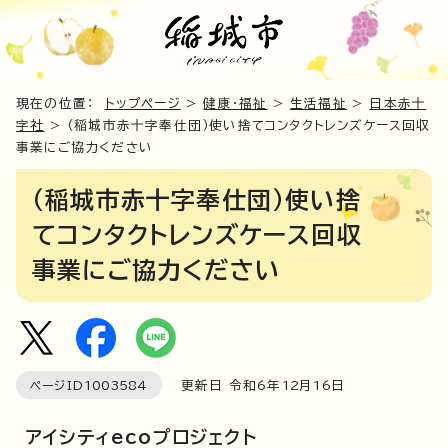
現在の位置：
トップページ
>
健康・福祉
>
生活福祉
>
日本赤十
字社
> （稲城市赤十字奉仕団）使い捨てコンタクトレンズケース回収
事業にご協力ください
（稲城市赤十字奉仕団）使い捨
てコンタクトレンズケース回収
事業にご協力ください
ページID
1003584
更新日 令和6年
12
月
16
日
アイシティecoプロジェクト