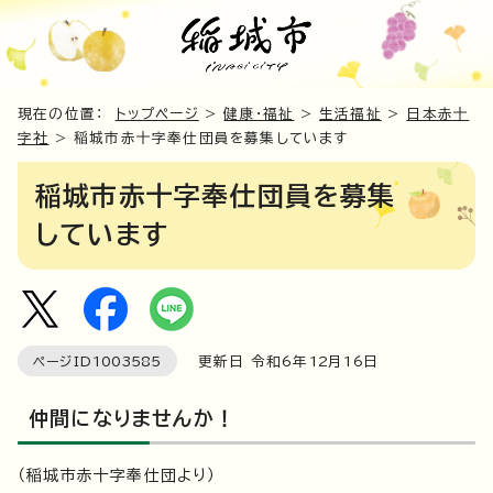
現在の位置：
トップページ
>
健康・福祉
>
生活福祉
>
日本赤十
字社
> 稲城市赤十字奉仕団員を募集しています
稲城市赤十字奉仕団員を募集
しています
ページID
1003585
更新日 令和6年
12
月
16
日
仲間になりませんか！
（稲城市赤十字奉仕団より）