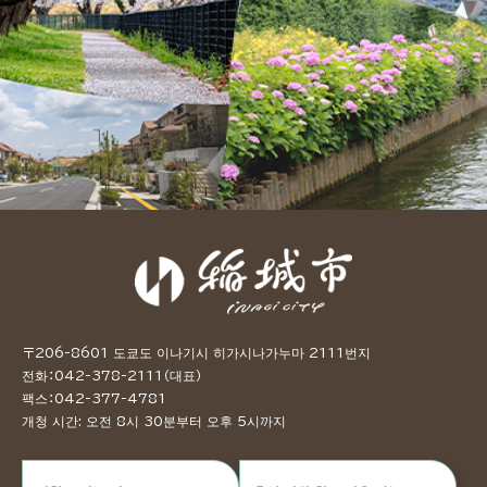
〒206-8601 도쿄도 이나기시 히가시나가누마 2111번지
전화：042-378-2111（대표）
팩스：042-377-4781
개청 시간: 오전 8시 30분부터 오후 5시까지