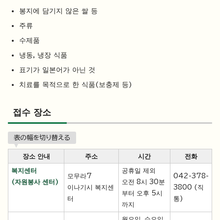
봉지에 담기지 않은 쌀 등
주류
수제품
냉동, 냉장 식품
표기가 일본어가 아닌 것
치료를 목적으로 한 식품(보충제 등)
접수 장소
表の幅を切り替える
장소 안내
주소
시간
전화
복지센터
공휴일 제외
모무라7
042-378-
(자원봉사 센터)
오전 8시 30분
이나기시 복지센
3800 (직
부터 오후 5시
터
통)
까지
월요일, 수요일,