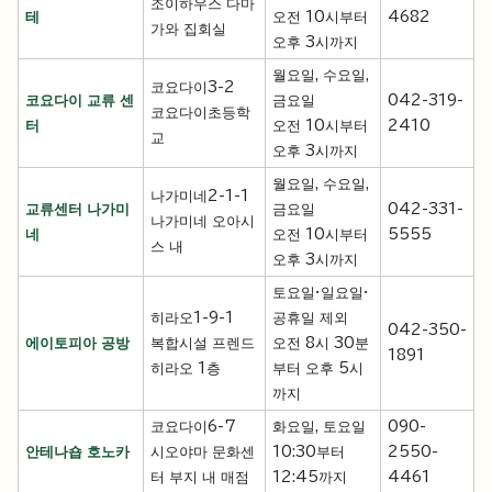
조이하우스 다마
테
오전 10시부터
4682
가와 집회실
오후 3시까지
월요일, 수요일,
코요다이3-2
코요다이 교류 센
금요일
042-319-
코요다이초등학
터
오전 10시부터
2410
교
오후 3시까지
월요일, 수요일,
나가미네2-1-1
교류센터 나가미
금요일
042-331-
나가미네 오아시
네
오전 10시부터
5555
스 내
오후 3시까지
토요일·일요일·
히라오1-9-1
공휴일 제외
042-350-
에이토피아 공방
복합시설 프렌드
오전 8시 30분
1891
히라오 1층
부터 오후 5시
까지
코요다이6-7
화요일, 토요일
090-
안테나숍 호노카
시오야마 문화센
10:30부터
2550-
터 부지 내 매점
12:45까지
4461