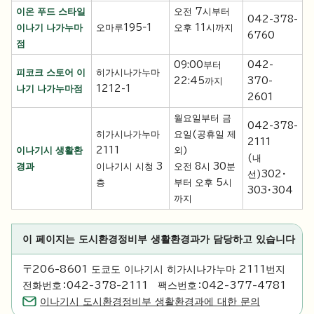
이온 푸드 스타일
오전 7시부터
042-378-
이나기 나가누마
오마루195‐1
오후 11시까지
6760
점
09:00부터
042-
피코크 스토어 이
히가시나가누마
22:45까지
370-
나기 나가누마점
1212-1
2601
월요일부터 금
042-378-
히가시나가누마
요일(공휴일 제
2111
이나기시 생활환
2111
외)
(내
경과
이나기시 시청 3
오전 8시 30분
선)302・
층
부터 오후 5시
303・304
까지
이 페이지는 도시환경정비부 생활환경과가 담당하고 있습니다
〒206-8601 도쿄도 이나기시 히가시나가누마 2111번지
전화번호：042-378-2111 팩스번호：042-377-4781
이나기시 도시환경정비부 생활환경과에 대한 문의