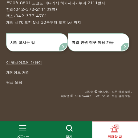
〒206-8601 도쿄도 이나기시 히가시나가누마 2111번지
전화：042-378-2111（대표）
팩스：042-377-4781
개청 시간: 오전 8시 30분부터 오후 5시까지
시청 오시는 길
휴일 민원 창구 이용 가능
이 웹사이트에 대하여
개인정보 처리
링크 모음
저작권 © 이나기시. 모든 권리 보유.
저작권 © K.Okawara ・ Jet Inoue. 모든 권리 보유.
メニュー
찾기
위급할 때