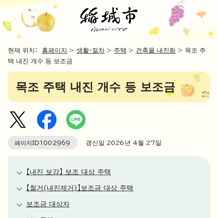
현재 위치：
홈페이지
>
생활・절차
>
주택
>
건축물 내진화
> 목조 주
택 내진 개수 등 보조금
목조 주택 내진 개수 등 보조금
페이지ID
1002969
갱신일
2026
년 4월
27
일
【내진 보강】 보조 대상 주택
【철거(내진제거)】보조금 대상 주택
보조금 대상자