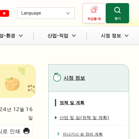
Language
찾기
위급할 때
성・환경
산업・직업
시정 정보
시정 정보
정책 및 계획
24
년
12
월
16
산업 및 일(정책 및 계획)
일
씨로 인쇄
이나기시 숲 정비 계획