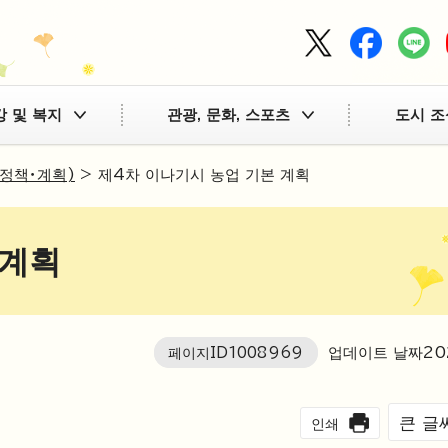
강 및 복지
관광, 문화, 스포츠
도시 조
(정책・계획)
> 제4차 이나기시 농업 기본 계획
 계획
페이지ID
1008969
업데이트 날짜
20
큰 글
인쇄