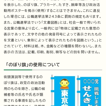
を表示した、のぼり旗、プラカード、たすき、腕章等及び政治活
動用ポスターを掲示（使用）することはできません。これに違反
した場合には、公職選挙法第243条に罰則の規定もあります。
また、公職選挙法でいう「文書図画」とは、社会一般で用いられ
る言葉の意味より広く、一般的には「物体に記載された意思の
表示であって、文字その他の発音符号によって表示されたもの
を文書といい、象形によって表示されたものを図画という。」と
されていて、材料は紙、木、金属などの種類を問わないし、また
表示の方法は、記載、印刷、彫刻、映写などの別を問いません。
「のぼり旗」の使用について
街頭演説等で使用するの
ぼり旗は、政党の政治活動
用のものを除き、公職の候
補者等の氏名や氏名が類
推される事項を記したもの