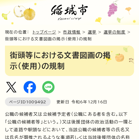
現在の位置：
トップページ
>
市政情報
>
選挙
>
選挙の制度
>
街頭等における文書図画の掲示（使用）の規制
街頭等における文書図画の掲
示（使用）の規制
ページID
1009492
更新日 令和6年
12
月
16
日
公職の候補者又は立候補予定者（公職にある者を含む。以下
「公職の候補者等」という。）又は後援団体の政治活動の一環と
して道路や駅頭などにおいて、当該公職の候補者等の氏名又
は氏名が類推されるような事項若しくは当該後援団体の名称