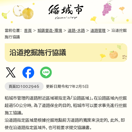
當前位置：
首頁
>
城鎮營造・環境
>
道路・水路
>
道路管理
> 沿道挖掘
施行協議
沿道挖掘施行協議
頁面ID
1002946
更新日期令和7年2月5日
稻城市管理的道路附近區域被指定為「沿路區域」。在沿路區域內挖掘
超過50公分時，為了道路保全的目的，稻城市可以要求事先進行挖掘
施工協議。
沿道路指定區域是根據挖掘地點前方道路的寬度來決定的，此外，即
使在沿道路指定區域外，也可能要求提交協議書。