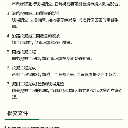
市政府將進行現場調查。屆時視需要可能會請申請人到場配合。
沿路挖掘施工回覆書的製作
現場調查・立會結果，如內容等無異常，將進行回答書的事務手
續。
沿路挖掘施工回覆書的發放
請至市政府，於管理課領取回覆書。
開始挖掘工程
開始挖掘工程時，請向管理課提交開始通知書。
挖掘工程完成
所有工程完成後，請附上工程照片等，向管理課提交完工報告。
掘削工程完成確認的現場見證
隨著挖掘工程的完成，市政府及申請人將共同進行現場的立會確
認。
提交文件