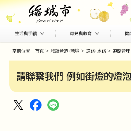
生活與手續
育兒與教育
健
當前位置：
首頁
>
城鎮營造・環境
>
道路・水路
>
道路管理
請聯繫我們 例如街燈的燈