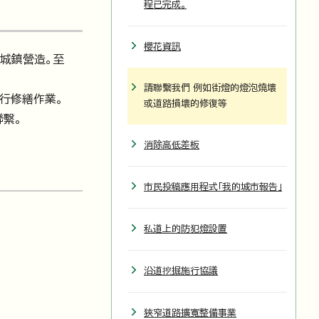
程已完成。
櫻花資訊
城鎮營造。至
請聯繫我們 例如街燈的燈泡燒壞
行修繕作業。
或道路損壞的修復等
聯繫。
消除高低差板
市民投稿應用程式「我的城市報告」
私道上的防犯燈設置
沿道挖掘施行協議
狹窄道路擴寬整備事業