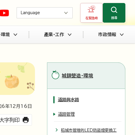
Language
搜尋
在緊急時
・環境
產業・工作
市政情報
城鎮營造・環境
道路與水路
6年
12
月
16
日
道路管理
大字列印
稻城市管理的LED防盜燈更換工