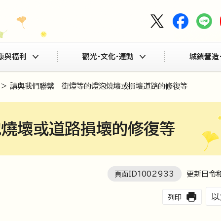
康與福利
觀光・文化・運動
城鎮營造
> 請與我們聯繫 街燈等的燈泡燒壞或損壞道路的修復等
泡燒壞或道路損壞的修復等
頁面ID
1002933
更新日令和
以
列印