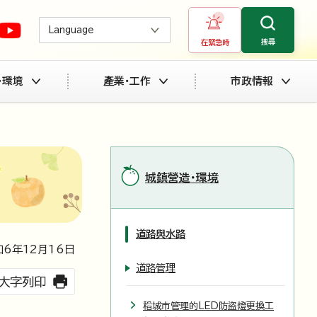
Language
搜尋
在緊急時
・環境
產業・工作
市政情報
城鎮營造・環境
道路與水路
6年
12
月
16
日
道路管理
大字列印
稻城市管理的LED防盜燈更換工