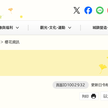
康與福利
觀光・文化・運動
城鎮營造
> 櫻花資訊
頁面ID
1002932
更新日令和
以
列印