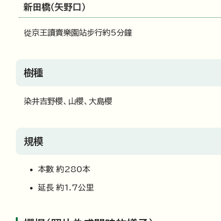
新田橋（矢野口）
從京王讀賣樂園站步行約5分鐘
樹種
染井吉野櫻、山櫻、大島櫻
規模
本數 約280本
延長 約1.7公里