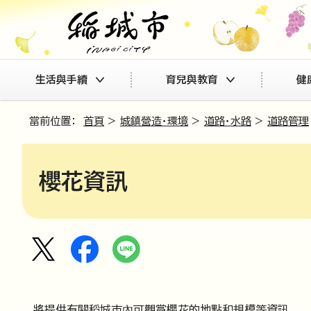
生活與手續
育兒與教育
健
當前位置：
首頁
>
城鎮營造・環境
>
道路・水路
>
道路管理
櫻花資訊
將提供有關稻城市內可觀賞櫻花的地點和規模等資訊。