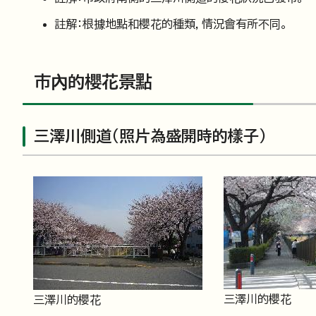
註解：根據地點和櫻花的種類，情況會有所不同。
市內的櫻花景點
三澤川側道（照片為盛開時的樣子）
三澤川的櫻花
三澤川的櫻花