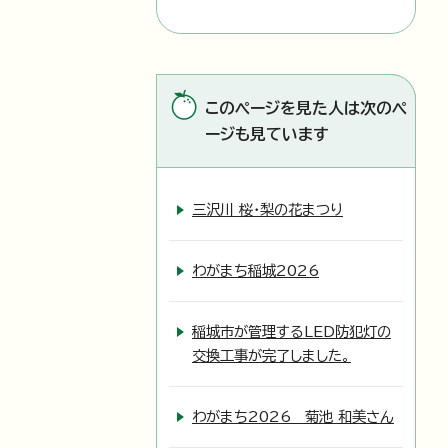
このページを見た人は次のペ
ージも見ています
三沢川 桜・梨の花まつり
わがまち稲城2026
稲城市が管理するLED防犯灯の
交換工事が完了しました。
わがまち2026 菊池 和美さん