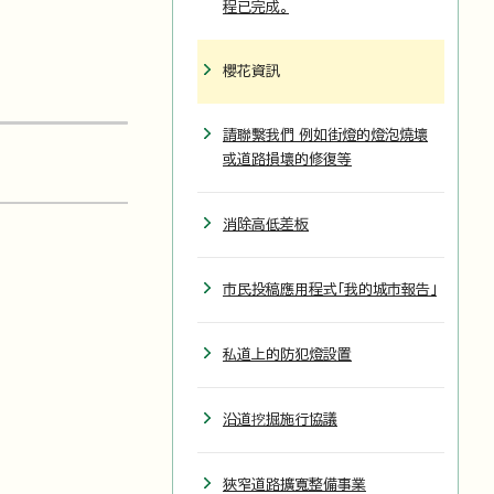
程已完成。
櫻花資訊
請聯繫我們 例如街燈的燈泡燒壞
或道路損壞的修復等
消除高低差板
市民投稿應用程式「我的城市報告」
私道上的防犯燈設置
沿道挖掘施行協議
狹窄道路擴寬整備事業