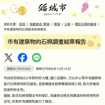
當前位置：
首頁
>
城鎮營造・環境
>
環境
>
公害
>
關於石棉的事項
>
市有建築物的石棉調查結果報告
市有建築物的石棉調查結果報告
頁面ID
1005390
更新日令和6年
12
月
16
日
市政府於昭和62年對市府大樓、國小及國中、文化中心等市有建築物
進行石棉使用狀況調查，並根據調查結果實施拆除工程，致力於確保
設施的安全性。
隨後，配合石棉相關法令的修訂，為確保石棉含有噴塗材料使用的安
全性，針對市有建築物進行了調查。