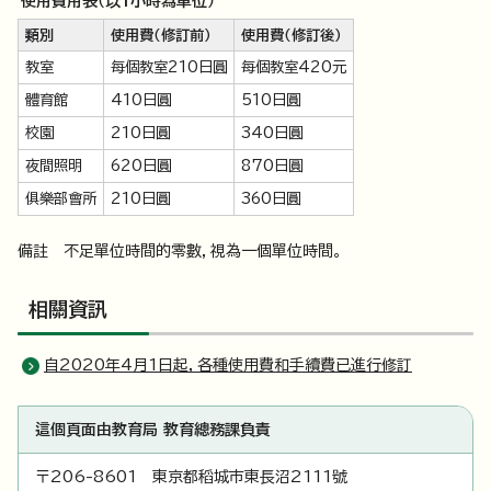
使用費用表（以1小時為單位）
類別
使用費（修訂前）
使用費（修訂後）
教室
每個教室210日圓
每個教室420元
體育館
410日圓
510日圓
校園
210日圓
340日圓
夜間照明
620日圓
870日圓
俱樂部會所
210日圓
360日圓
備註 不足單位時間的零數，視為一個單位時間。
相關資訊
自2020年4月1日起，各種使用費和手續費已進行修訂
這個頁面由教育局 教育總務課負責
〒206-8601 東京都稻城市東長沼2111號