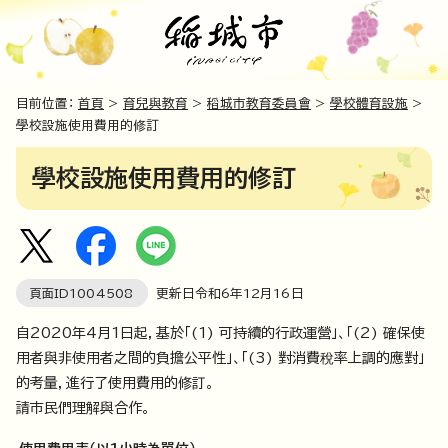
目前位置：
首頁
>
育兒與教育
>
稻城市教育委員會
>
學校體育設施
>
學校設施使用費用的修訂
學校設施使用費用的修訂
頁面ID
1004508
更新日令和6年
12
月
16
日
自2020年4月1日起，基於「(1) 可持續的行政運營」、「(2) 確保使
用者與非使用者之間的負擔公平性」、「(3) 對消費稅率上調的應對」
的考量，進行了使用費用的修訂。
請市民們理解與合作。