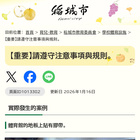
目前位置：
首頁
>
育兒・教育
>
稻城市教育委員會
>
學校體育設施
>
【重要】請遵守注意事項與規則。
【重要】請遵守注意事項與規則。
頁面ID
1013382
更新日
2026
年1月
16
日
實際發生的案例
體育館的地板上貼有膠帶。