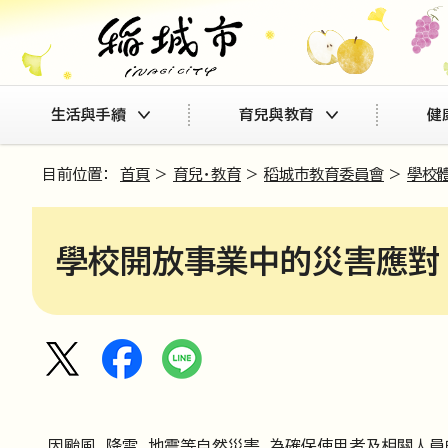
生活與手續
育兒與教育
健
目前位置：
首頁
>
育兒・教育
>
稻城市教育委員會
>
學校
學校開放事業中的災害應對
因颱風、降雪、地震等自然災害，為確保使用者及相關人員