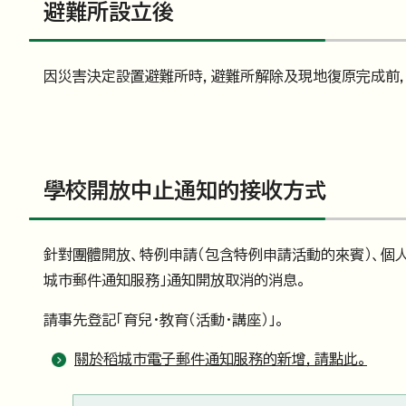
避難所設立後
因災害決定設置避難所時，避難所解除及現地復原完成前
學校開放中止通知的接收方式
針對團體開放、特例申請（包含特例申請活動的來賓）、個
城市郵件通知服務」通知開放取消的消息。
請事先登記「育兒・教育（活動・講座）」。
關於稻城市電子郵件通知服務的新增，請點此。