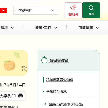
Language
搜尋
在緊急時
・環境
產業・工作
市政情報
育兒與教育
稻城市教育委員會
和7年5月
14
日
學校體育設施
大字列印
【重要】請勿破壞學校設施
能事先預測，