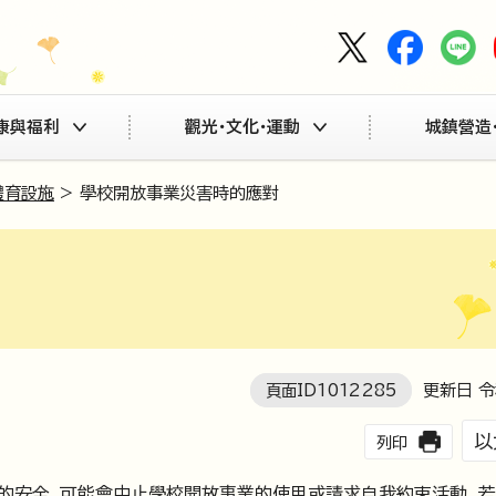
康與福利
觀光・文化・運動
城鎮營造
體育設施
> 學校開放事業災害時的應對
頁面ID
1012285
更新日 令
以
列印
的安全，可能會中止學校開放事業的使用或請求自我約束活動。若