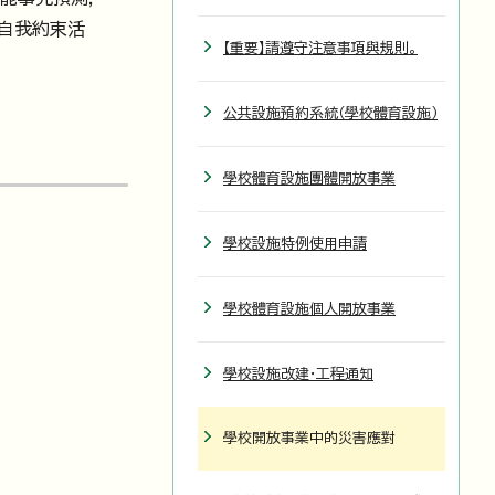
「自我約束活
【重要】請遵守注意事項與規則。
公共設施預約系統（學校體育設施）
學校體育設施團體開放事業
學校設施特例使用申請
學校體育設施個人開放事業
學校設施改建・工程通知
學校開放事業中的災害應對