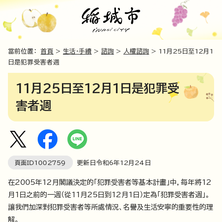
當前位置：
首頁
>
生活・手續
>
諮詢
>
人權諮詢
> 11月25日至12月1
日是犯罪受害者週
11月25日至12月1日是犯罪受
害者週
頁面ID
1002759
更新日令和6年
12
月
24
日
在2005年12月閣議決定的「犯罪受害者等基本計畫」中，每年將12
月1日之前的一週（從11月25日到12月1日）定為「犯罪受害者週」。
讓我們加深對犯罪受害者等所處情況、名譽及生活安寧的重要性的理
解。