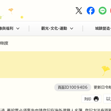
康與福利
觀光・文化・運動
城鎮營造
舉制度
頁面ID
1009486
更新日令和
以
列印
不過，要投票必須事先申請登記在海外選舉人名簿。登記方法有兩