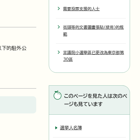
需要投票支援的人士
街頭等的文書圖畫張貼（使用）的規
範
以下的駐外公
眾議院小選舉區已更改為東京都第
30區
このページを見た人は次のペ
ージも見ています
選挙人名簿