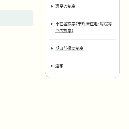
選挙の制度
不在者投票（市外滞在地・病院等
での投票）
期日前投票制度
選挙