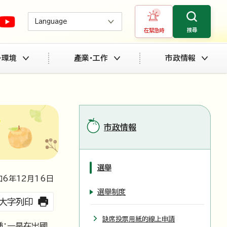
Language
搜尋
在緊急時
・環境
產業・工作
市政情報
市政情報
選舉
6年
12
月
16
日
選舉制度
大字列印
缺席投票用紙的線上申請
種：一是在出國