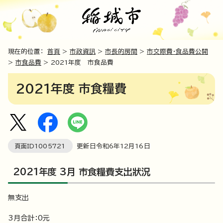
現在的位置：
首頁
>
市政資訊
>
市長的房間
>
市交際費・食品費公開
>
市食品費
> 2021年度 市食品費
2021年度 市食糧費
頁面ID
1005721
更新日令和6年
12
月
16
日
2021年度 3月 市食糧費支出狀況
無支出
3月合計：0元