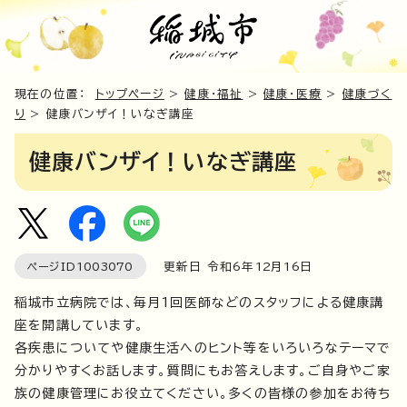
現在の位置：
トップページ
>
健康・福祉
>
健康・医療
>
健康づく
り
> 健康バンザイ！いなぎ講座
健康バンザイ！いなぎ講座
ページID
1003070
更新日 令和6年
12
月
16
日
稲城市立病院では、毎月1回医師などのスタッフによる健康講
座を開講しています。
各疾患についてや健康生活へのヒント等をいろいろなテーマで
分かりやすくお話します。質問にもお答えします。ご自身やご家
族の健康管理にお役立てください。多くの皆様の参加をお待ち