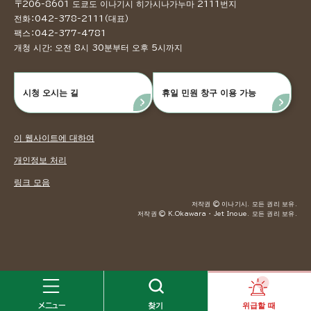
〒206-8601 도쿄도 이나기시 히가시나가누마 2111번지
전화：042-378-2111（대표）
팩스：042-377-4781
개청 시간: 오전 8시 30분부터 오후 5시까지
시청 오시는 길
휴일 민원 창구 이용 가능
이 웹사이트에 대하여
개인정보 처리
링크 모음
저작권 © 이나기시. 모든 권리 보유.
저작권 © K.Okawara ・ Jet Inoue. 모든 권리 보유.
メニュー
찾기
위급할 때