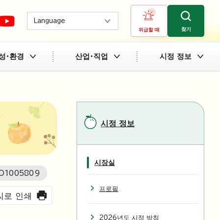
Language
찾기
위급할 때
성・환경
산업・직업
시정 정보
시정 정보
시장실
D
1005809
프로필
씨로 인쇄
2026년도 시정 방침