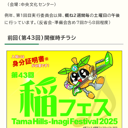
（会場：中央文化センター）
例年、第1回目実行委員会以降、
概ね2週間毎
の
土曜日
の
午後
に行っています。（反省会・準備会含め7回から8回程度）
前回(第43回)開催時チラシ