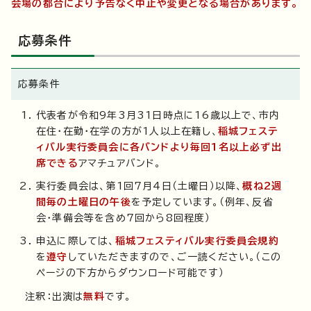
会場の都合により予告なく中止や変更となる場合があります。
応募条件
応募条件
代表者が令和9年3月31日時点に16歳以上で、市内
在住・在勤・在学の方が1人以上在籍し、
稲城フェステ
ィバル実行委員会に各バンドより毎回1名以上必ず出
席できる
アマチュアバンド。
実行委員会は、第1回7月4日（土曜日）以降、
概ね2週
間毎の土曜日の午後
を予定しています。（例年、反省
会・準備会等を含め7回から8回程度）
申込に際しては、
稲城フェスティバル実行委員会規約
を
遵守
していただきますので、ご一読ください。（この
ページの下方からダウンロード可能です）
注釈：出演は
無料
です。