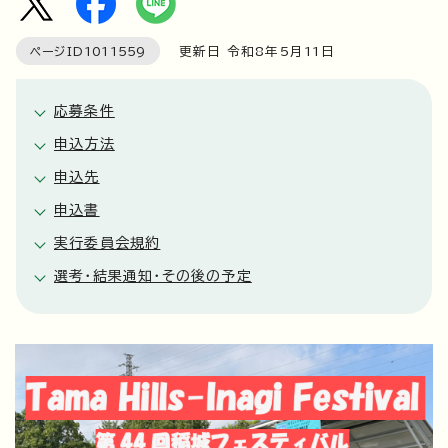
ページID
1011559
更新日 令和8年5月
11
日
応募条件
申込方法
申込先
申込書
実行委員会規約
選考・結果通知・その後の予定