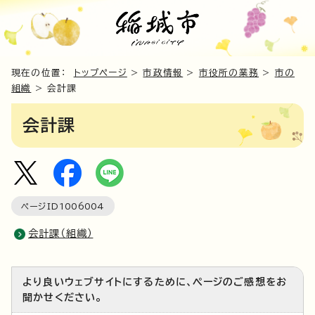
現在の位置：
トップページ
>
市政情報
>
市役所の業務
>
市の
組織
> 会計課
会計課
ページID
1006004
会計課（組織）
より良いウェブサイトにするために、ページのご感想をお
聞かせください。