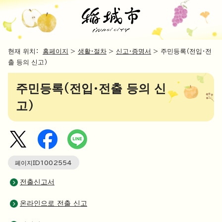
현재 위치：
홈페이지
>
생활・절차
>
신고・증명서
> 주민등록（전입・전
출 등의 신고）
주민등록(전입·전출 등의 신
고)
페이지ID
1002554
전출신고서
온라인으로 전출 신고