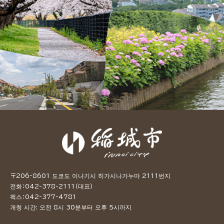
〒206-8601 도쿄도 이나기시 히가시나가누마 2111번지
전화：042-378-2111（대표）
팩스：042-377-4781
개청 시간: 오전 8시 30분부터 오후 5시까지