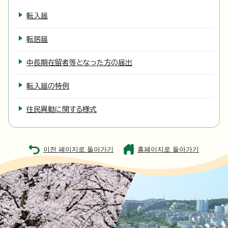
転入届
転居届
中長期在留者等となった方の届出
転入届の特例
住民異動に関する様式
이전 페이지로 돌아가기
홈페이지로 돌아가기