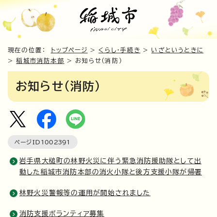
現在の位置：
トップページ
>
くらし・手続き
>
いざというときに
>
稲城市消防本部
> お知らせ（消防）
お知らせ（消防）
ページID
1002391
岩手県大槌町の林野火災に伴う緊急消防援助隊として出
動した稲城市消防本部の消火小隊と後方支援小隊が帰署
林野火災警報等の運用が開始されました
消防支援ボランティア募集