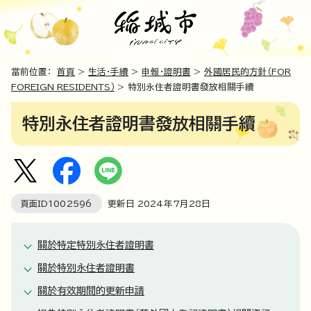
當前位置：
首頁
>
生活・手續
>
申報・證明書
>
外國居民的方針（FOR
FOREIGN RESIDENTS）
> 特別永住者證明書發放相關手續
特別永住者證明書發放相關手續
頁面ID
1002596
更新日
2024
年7月
28
日
關於特定特別永住者證明書
關於特別永住者證明書
關於有效期間的更新申請