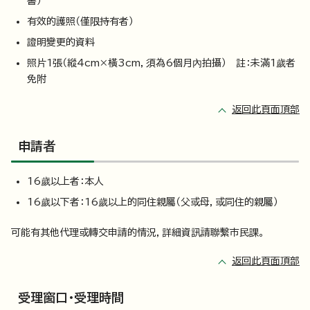
書）
有效的護照（僅限持有者）
證明變更的資料
照片1張（縱4cm×橫3cm，須為6個月內拍攝） 註：未滿1歲者
免附
返回此頁面頂部
申請者
16歲以上者：本人
16歲以下者：16歲以上的同住親屬（父或母，或同住的親屬）
可能有其他代理或轉交申請的情況，詳細資訊請聯繫市民課。
返回此頁面頂部
受理窗口・受理時間