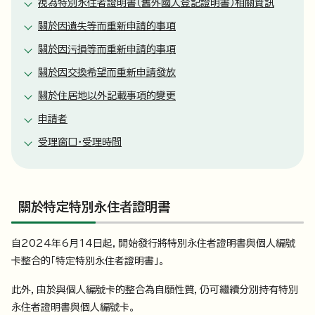
視為特別永住者證明書（舊外國人登記證明書）相關資訊
關於因遺失等而重新申請的事項
關於因污損等而重新申請的事項
關於因交換希望而重新申請發放
關於住居地以外記載事項的變更
申請者
受理窗口・受理時間
關於特定特別永住者證明書
自2024年6月14日起，開始發行將特別永住者證明書與個人編號
卡整合的「特定特別永住者證明書」。
此外，由於與個人編號卡的整合為自願性質，仍可繼續分別持有特別
永住者證明書與個人編號卡。