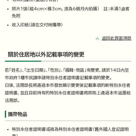
照片1張（縱4cm×橫3cm，須為6個月內拍攝） 註：未滿1歲者
免附
收入印紙（請在交付時攜帶）
返回此頁面頂部
關於住居地以外記載事項的變更
若「姓名」、「出生日期」、「性別」、「國籍・地區」有變更，請於14日內至
市政府1樓市民課申請特別永住者證明書記載事項的變更。
日後，法務部長將通過本市發放顯示變更後記載事項的新特別永住者
證明書，並且目前持有的特別永住者證明書將原則上通過本市返還給
法務部。
攜帶物品
特別永住者證明書或視為特別永住者證明書（舊外國人登記證明