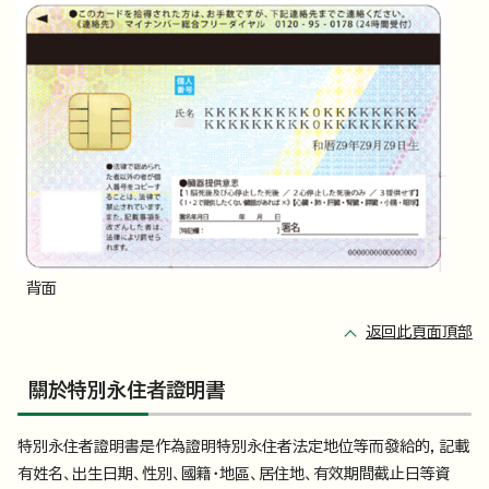
背面
返回此頁面頂部
關於特別永住者證明書
特別永住者證明書是作為證明特別永住者法定地位等而發給的，記載
有姓名、出生日期、性別、國籍・地區、居住地、有效期間截止日等資