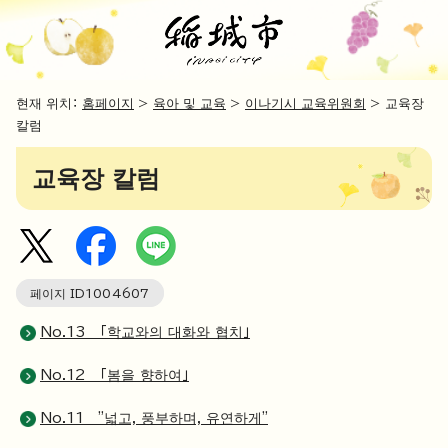
현재 위치：
홈페이지
>
육아 및 교육
>
이나기시 교육위원회
> 교육장
칼럼
교육장 칼럼
페이지 ID
1004607
No.13 「학교와의 대화와 협치」
No.12 「봄을 향하여」
No.11 "넓고, 풍부하며, 유연하게"