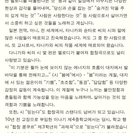
떤 멜로디를 떠올린다는 것" 등과 같이 일상에서 마주치는 다양한
현상과 감각을 풀어내며, "당신과 손을 잡는 것" "숨겨진 악을 주
의 깊게 막는 것" "사람은 사랑한다는 것" 등 사람으로서 살아가면
서 소중히 하고 싶은 것들을 노래하고 계십니다.
일본 전역, 아니, 전 세계에서, 타니카와 슌타로 씨의 시와 말에
많은 사람들이 매료되고 친숙해졌습니다. 저도 그 중 한 사람으로
서, 또 교사로서, 타니카와 씨의 작품 세계에 매료되어 왔습니다.
다니가와 씨의 시 몇 편은 멜로디가 붙여져 합창곡으로도 널리
사랑받고 있습니다.
"이 기분은 뭘까 눈에 보이지 않는 에너지의 흐름이 대지에서 발
바닥을 통해 전해지고..." (시 "봄에"에서) - "봄"이라는 계절, 대지
에 서 있는 젊은이의 "기쁨", "초조함", "동경", "답답함" 등 다양한
감정의 갈등이 계속됩니다. 이 계절에 누구나 느끼는 불안정함과
흔들림과 함께 가능성을 믿는 마음을 노래하며, 살아가는 것의 엄
격함과 기쁨을 노래합니다.
또한, 시 "믿는다"도 합창곡의 스탠다드 넘버가 되고 있습니다.
10년 전 교장으로 부임한 이나기 제4중학교에서는 당시, 학교 행
사 "합창 콩쿠르" 제3학년의 "과제곡"으로 "믿는다"가 불려졌습니