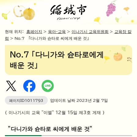
현재 위치：
홈페이지
>
육아・교육
>
이나기시 교육위원회
>
교육장 칼
럼
> No.7 「다니가와 슌타로 씨에게 배운 것」
No.7 「다니가와 슌타로에게
배운 것」
페이지ID
1011793
업데이트 날짜
2023
년 2월 7일
( 이나기시의 교육 "이엘" 12월 15일 제3호 게재 )
"다니가와 슌타로 씨에게 배운 것"