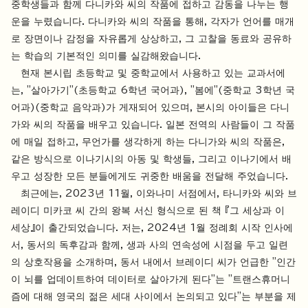
중학생들과 함께 다니카와 씨의 작품에 접하고 감동을 나누는 행
운을 누렸습니다. 다니카와 씨의 작품을 통해, 각자가 언어를 매개
로 장면이나 감정을 자유롭게 상상하고, 그 고찰을 동료와 공유하
는 학습의 기본적인 의미를 실감해왔습니다.
현재 본시립 초등학교 및 중학교에서 사용하고 있는 교과서에
는, "살아가기"(초등학교 6학년 국어과), "봄에"(중학교 3학년 국
어과)(중학교 음악과)가 게재되어 있으며, 본시의 아이들은 다니
가와 씨의 작품을 배우고 있습니다. 일본 전역의 사람들이 그 작품
에 매일 접하고, 무언가를 생각하게 하는 다니가와 씨의 작품은,
같은 방식으로 이나기시의 아동 및 학생들, 그리고 이나기에서 배
우고 성장한 모든 분들에게도 귀중한 배움을 전달해 주었습니다.
최근에는, 2023년 11월, 이와나미 서점에서, 타니카와 씨와 브
레이디 미카코 씨 간의 왕복 서신 형식으로 된 책 『그 세상과 이
세상』이 출간되었습니다. 저는, 2024년 1월 정례회 시작 인사에
서, 동서의 독후감과 함께, 생과 사의 연속성에 시점을 두고 일련
의 상호작용을 소개하며, 동서 내에서 브레이디 씨가 언급한 "인간
이 뇌를 업데이트하여 데이터로 살아가게 된다"는 "트랜스휴머니
즘에 대해 영국의 젊은 세대 사이에서 논의되고 있다"는 부분을 제