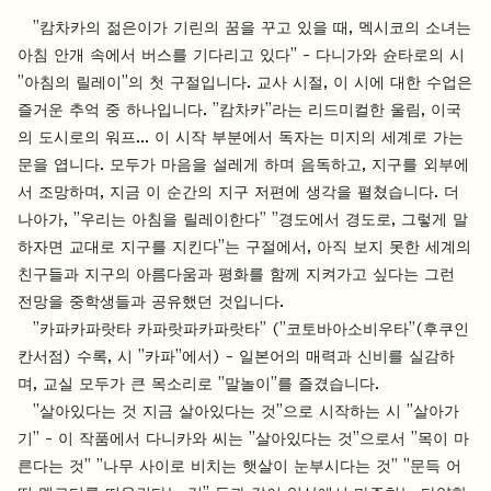
"캄차카의 젊은이가 기린의 꿈을 꾸고 있을 때, 멕시코의 소녀는
아침 안개 속에서 버스를 기다리고 있다" - 다니가와 슌타로의 시
"아침의 릴레이"의 첫 구절입니다. 교사 시절, 이 시에 대한 수업은
즐거운 추억 중 하나입니다. "캄차카"라는 리드미컬한 울림, 이국
의 도시로의 워프... 이 시작 부분에서 독자는 미지의 세계로 가는
문을 엽니다. 모두가 마음을 설레게 하며 음독하고, 지구를 외부에
서 조망하며, 지금 이 순간의 지구 저편에 생각을 펼쳤습니다. 더
나아가, "우리는 아침을 릴레이한다" "경도에서 경도로, 그렇게 말
하자면 교대로 지구를 지킨다"는 구절에서, 아직 보지 못한 세계의
친구들과 지구의 아름다움과 평화를 함께 지켜가고 싶다는 그런
전망을 중학생들과 공유했던 것입니다.
"카파카파랏타 카파랏파카파랏타" ("코토바아소비우타"(후쿠인
칸서점) 수록, 시 "카파"에서) - 일본어의 매력과 신비를 실감하
며, 교실 모두가 큰 목소리로 "말놀이"를 즐겼습니다.
"살아있다는 것 지금 살아있다는 것"으로 시작하는 시 "살아가
기" - 이 작품에서 다니카와 씨는 "살아있다는 것"으로서 "목이 마
른다는 것" "나무 사이로 비치는 햇살이 눈부시다는 것" "문득 어