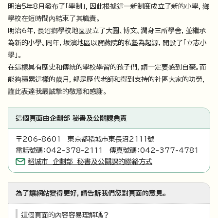
明治5年8月發布了「學制」，因此根據這一新制度成立了新的小學，鄉
學校在短時間內結束了其職責。
明治6年，長沼鄉學校地區設立了大圓、博文、潤身三所學舍，並繼承
為新的小學。同年，坂濱地區以寶藏院的私塾為起源，開設了「立志小
學」。
在這樣具有歷史和傳統的學校學習的孩子們，請一定要感到自豪。而
能夠積累這樣的歲月，都是歷代老師和得到支持的社區大家的功勞，
謹此表達我最誠摯的敬意和感謝。
這個頁面由企劃部 秘書及公關課負責
〒206-8601 東京都稻城市東長沼2111號
電話號碼：042-378-2111 傳真號碼：042-377-4781
稻城市 企劃部 秘書及公關課的聯絡方式
為了讓網站變得更好，請告訴我們您對頁面的意見。
這個頁面的內容容易理解嗎？