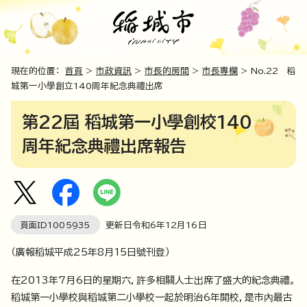
現在的位置：
首頁
>
市政資訊
>
市長的房間
>
市長專欄
> No.22 稻
城第一小學創立140周年紀念典禮出席
第22屆 稻城第一小學創校140
周年紀念典禮出席報告
頁面ID
1005935
更新日令和6年
12
月
16
日
（廣報稻城平成25年8月15日號刊登）
在2013年7月6日的星期六，許多相關人士出席了盛大的紀念典禮。
稻城第一小學校與稻城第二小學校一起於明治6年開校，是市內最古