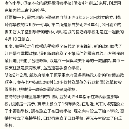
老的小學，但從本校的起源長沼鄉學校（明治4年創立）來算，則是東
京都內第三古老的小學。
順便提一下，最古老的小學是源自於明治3年3月3日創立的立川柴
崎鄉學校的立川第一小學，第二所是源自於明治4年4月3日創立的
世田谷太子堂鄉學所的若林小學。稻城的長沼鄉學校則是在一週後的
4月10日創立。
那麼，鄉學校是什麼樣的學校呢？時代是明治維新，新的政府取代了
江戶幕府掌握政權。這個新政府為了不讓我們的國家成為西方列強的
殖民地，推進了各種政策，以建立一個與歐美平等的一流國家。其中一
個支柱就是教育改革，並迅速著手設立學校。
明治2年2月，新政府制定了顯示東京府及各縣施政方針的「府縣施政
順序」，並在其中鼓勵以鄉村（以多個村為單位的行政範圍）為單位設
置學校。根據這一政策設置的就是鄉學校。
當時的多摩地區屬於神奈川縣，並於明治4年指示在縣內設置鄉學
校。根據這一指示，實際上設立了15所學校。在附近，町田小野路設立
了小野鄉學校，調布設立了布田鄉學校，堀之內村設立了柚木學校，高
幡村設立了高幡學校，日野宿設立了日野學校，連光寺村設立了向丘
學校。