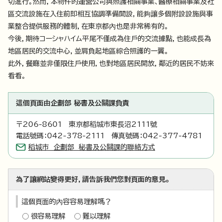
切進行。然而，本物件的運營公司與照護相關事業、醫療相關事業及社
區交流設施在入住前即相互協調準備開設，能夠讓多個附設設施與事
業整合提供服務的體制，在東京都內也是非常稀有的。
今後，期待コーシャハイム平尾不僅成為住戶的交流據點，也能成長為
地區居民的交流中心，並肩負起地區綜合照護的一翼。
此外，餐廳並非僅限住戶使用，也對地區居民開放，鄰近的居民不妨來
看看。
這個頁面由企劃部 秘書及公關課負責
〒206-8601 東京都稻城市東長沼2111號
電話號碼：042-378-2111 傳真號碼：042-377-4781
稻城市 企劃部 秘書及公關課的聯絡方式
為了讓網站變得更好，請告訴我們您對頁面的意見。
這個頁面的內容容易理解嗎？
很容易理解
難以理解