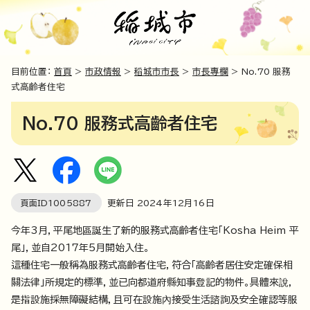
目前位置：
首頁
>
市政情報
>
稻城市市長
>
市長專欄
> No.70 服務
式高齡者住宅
No.70 服務式高齡者住宅
頁面ID
1005887
更新日
2024
年
12
月
16
日
今年3月，平尾地區誕生了新的服務式高齡者住宅「Kosha Heim 平
尾」，並自2017年5月開始入住。
這種住宅一般稱為服務式高齡者住宅，符合「高齡者居住安定確保相
關法律」所規定的標準，並已向都道府縣知事登記的物件。具體來說，
是指設施採無障礙結構，且可在設施內接受生活諮詢及安全確認等服