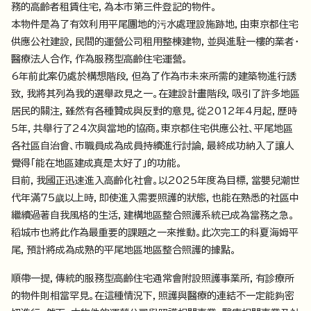
務的高齡者租賃住宅，為本市第三件登記的物件。
本物件是為了有效利用平尾團地的污水處理設施跡地，由東京都住宅
供應公社建設，民間的運營公司租用整棟建物，並與進駐一樓的業者・
醫療法人合作，作為服務型高齡住宅運營。
6年前此案仍處於構想階段，但為了作為市未來所需的建築物進行誘
致，我將其列為我的選舉政見之一。在建設計畫階段，吸引了許多地區
居民的關注，雖然有各種贊成與反對的意見，從2012年4月起，歷時
5年，共舉行了24次與當地的協商。東京都住宅供應公社、平尾地區
各社區自治會、市職員成為成員持續進行討論，最終成功納入了讓人
覺得「能在地區建成真是太好了」的功能。
目前，我國正迅速進入高齡化社會。以2025年度為目標，當嬰兒潮世
代年滿75歲以上時，即使進入需要照護的狀態，也能在熟悉的社區中
繼續過著自我風格的生活，建構地區整合照護系統已成為當務之急。
稻城市也將此作為最重要的課題之一來推動。此次完工的科夏海姆平
尾，預計將成為成熟的平尾地區地區整合照護的據點。
順帶一提，傳統的服務型高齡住宅通常會附設照護事業所，有診療所
的物件則相當罕見。在這種情況下，照護與醫療的連結不一定能夠密