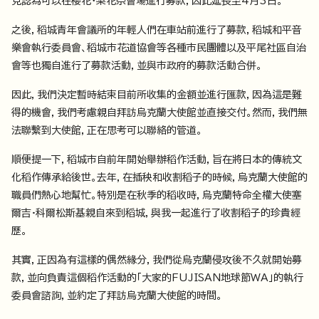
見認為可以在櫻花・梨花祭會場進行募款，因此延長至4月3日。
之後，稻城青年會議所的年輕人們在車站前進行了募款，稻城和平音
樂會執行委員會、稻城市花道協會等各種市民團體以及平尾社區自治
會等也獨自進行了募款活動，並與市政府的募款活動合併。
因此，我們決定暫時結束目前所收集的金額並進行匯款，因為這是難
得的機會，我們考慮親自拜訪烏克蘭大使館並直接交付。然而，我們無
法聯繫到大使館，正在思考可以聯絡的管道。
順便提一下，稻城市自前年開始舉辦稻作活動，旨在將日本的傳統文
化稻作傳承給後世。去年，在插秧和收割稻子的時候，烏克蘭大使館的
職員們熱心地幫忙。特別是在秋季的稻收時，烏克蘭特命全權大使塞
爾吉·科爾松斯基親自來到稻城，與我一起進行了收割稻子的珍貴經
歷。
其實，正因為有這樣的偶然緣分，我們從烏克蘭侵攻後不久就開始募
款，並向負責這個稻作活動的「大家的FUJISAN地球節WA」的執行
委員會諮詢，並約定了拜訪烏克蘭大使館的時間。