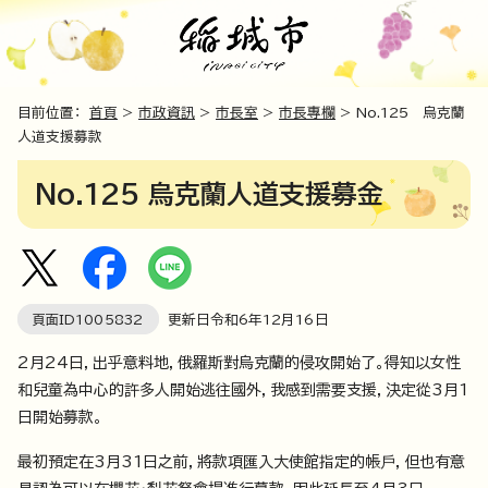
目前位置：
首頁
>
市政資訊
>
市長室
>
市長專欄
> No.125 烏克蘭
人道支援募款
No.125 烏克蘭人道支援募金
頁面ID
1005832
更新日令和6年
12
月
16
日
2月24日，出乎意料地，俄羅斯對烏克蘭的侵攻開始了。得知以女性
和兒童為中心的許多人開始逃往國外，我感到需要支援，決定從3月1
日開始募款。
最初預定在3月31日之前，將款項匯入大使館指定的帳戶，但也有意