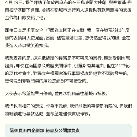
4月19日，我們拜訪了位於西麻布的在日烏克蘭大使館，與塞爾基·科
爾松斯基閣下會面，並將在稻城市進行的人道援助募款所籌得的支援
金作為目錄交給了他。
即使日本是多麼安全，但因為本國正在交戰，我一直在猶豫該以什麼
樣的表情與大使見面。然而，儘管戴著口罩，您仍然記得我的臉，並在
我進入時以微笑迎接我。
我想表達的是，這次俄羅斯的侵略是不可容忍的暴行，應該受到國際
譴責。即使在兩國悠久的歷史關係中，俄羅斯有其理由，但在21世紀
的現代社會中，對獨立主權國家進行軍事侵攻是絕對不應該發生的，
更何況對非戰鬥員的屠殺是絕對不可接受的。
大使表示希望能早日停戰，並再次能夠前往稻城市插秧。
我們也有相同的想法。作為市政府，我們能做的事情是有限的，但我們
將繼續進行募款活動，並希望能儘快實現停戰。
這個頁面由企劃部 秘書及公關課負責