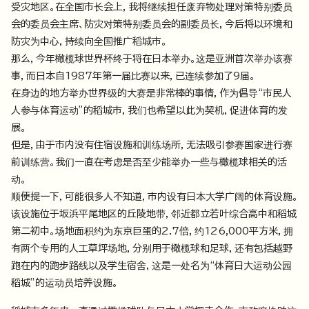
受灾地区。在全国市长会上，我将继续担任废弃物处理对策特别委员
会的委员会主席、防灾对策特别委员会的副委员长，今后将以环境和
防灾为中心，持续向全国推广稻城市。
那么，今年橄榄球世界杯终于将在日本举办。这是亚洲首次举办该赛
事，而日本自1987年第一届比赛以来，已连续参加了9届。
在身边的地方举办世界级的大赛是非常棒的事情，作为倡导“市民人
人参与体育运动”的稻城市，我们也希望以此为契机，促进体育的发
展。
但是，由于市内没有住宿设施和训练场所，无法吸引参赛国家进行赛
前训练营。我们一直在考虑是否至少能举办一些与橄榄球相关的活
动。
顺便提一下，可能很多人不知道，市内设有日本大学广阔的体育设施。
该设施位于坂浜平尾地区的丘陵地带，邻近都立若叶综合高中和稻城
第二初中。场地面积约为东京巨蛋的2.7倍，约126,000平方米，拥
有两个专用的人工草坪场地，分别用于橄榄球和足球，还有包括越野
跑在内的跑步路线以及学生宿舍，这是一处名为“体育日大运动公园
稻城”的运动员培养设施。