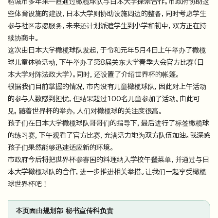
稻城市多年来一直通过橄榄球队与日本大学探索合作。市政府协助这
些体育设施的建设，日本大学则协助设施周边的整备，同时考虑学生
参与社区志愿服务，未来还计划派遣学生到小学和初中，双方正在持
续协商中。
这次由日本大学橄榄球队发起，于令和元年5月4日上午举办了橄榄
球儿童体验活动，下午举办了第8届关东大学春季大会官方比赛（日
本大学对阵法政大学）。同时，还设置了介绍世界杯的帐篷。
根据我们目前掌握的情况，市内没有儿童橄榄球队，因此对上午活动
的参与人数感到担忧，但结果超过100名儿童参加了活动。由此可
见，随着世界杯的举办，人们对橄榄球的关注度很高。
孩子们在日本大学橄榄球队哥哥们的指导下，最后进行了标签橄榄球
的练习赛，下午观看了官方比赛，充满活力地为双方队伍加油。我深感
孩子们果然能够迅速适应新的环境。
市政府今后将把世界杯参赛国的料理纳入学校午餐菜单，并通过与日
本大学橄榄球队的合作，进一步推进相关举措。让我们一起享受橄榄
球世界杯吧！
本页面由规划部 秘书宣传科负责