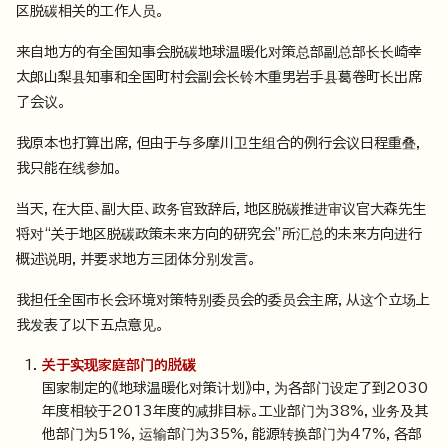
区脱碳相关的工作人员。
来自地方的有全国知事会脱碳地球温暖化对策总部副总部长长崎幸
太郎山梨县知事和全国町村会副会长铃木重男岩手县葛卷町长出席
了会议。
我原本也打算出席，但由于与多摩川卫生组合的例行会议日程重叠，
我只能在线参加。
当天，在大臣、副大臣、政务官致辞后，地区脱碳推进审议官大森先生
将对“关于地区脱碳政策未来方向的研究会”所汇总的未来方向进行
概述说明，并要求地方三团体分别发言。
我担任全国市长会环境对策特别委员会的委员会主席，从这个立场上
我发表了以下五点意见。
关于实现家庭部门的脱碳
国家制定的《地球温暖化对策计划》中，为各部门设定了到2030
年度相较于2013年度的减排目标。工业部门为38%，业务及其
他部门为51%，运输部门为35%，能源转换部门为47%，各部