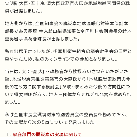
史明副大臣・五十嵐 清大臣政務官のほか地域脱炭素関係の職
員が出席しました。
地方側からは、全国知事会の脱炭素地球温暖化対策本部副本
部長である長崎 幸太郎山梨県知事と全国町村会副会長の鈴木
重男岩手県葛巻町長が出席しました。
私も出席予定でしたが、多摩川衛生組合の議会定例会の日程と
重なったため、私のみオンラインでの参加となりました。
当日は、大臣・副大臣・政務官から挨拶あいさつをいただいた
後、地域脱炭素推進審議官の大森氏から「地域脱炭素政策の今
後の在り方に関する検討会」が取りまとめた今後の方向性につ
いて概要説明があり、地方三団体からそれぞれ発言を求められ
ました。
私は全国市長会環境対策特別委員会の委員長を務めており、
その立場から次の5点について発言しました。
家庭部門の脱炭素の実現に関して