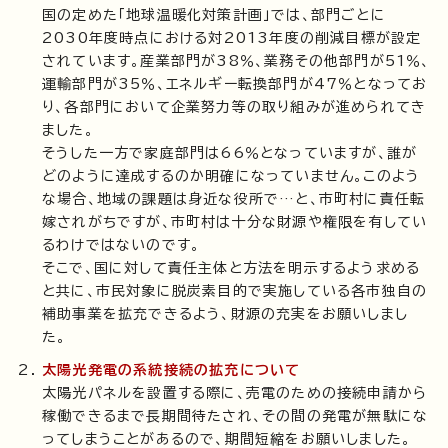
国の定めた「地球温暖化対策計画」では、部門ごとに
2030年度時点における対2013年度の削減目標が設定
されています。産業部門が38％、業務その他部門が51％、
運輸部門が35％、エネルギー転換部門が47％となってお
り、各部門において企業努力等の取り組みが進められてき
ました。
そうした一方で家庭部門は66％となっていますが、誰が
どのように達成するのか明確になっていません。このよう
な場合、地域の課題は身近な役所で…と、市町村に責任転
嫁されがちですが、市町村は十分な財源や権限を有してい
るわけではないのです。
そこで、国に対して責任主体と方法を明示するよう求める
と共に、市民対象に脱炭素目的で実施している各市独自の
補助事業を拡充できるよう、財源の充実をお願いしまし
た。
太陽光発電の系統接続の拡充について
太陽光パネルを設置する際に、売電のための接続申請から
稼働できるまで長期間待たされ、その間の発電が無駄にな
ってしまうことがあるので、期間短縮をお願いしました。