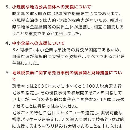
小規模な地方公共団体への支援について
脱炭素の取り組みは、地域間で格差を生じつつあります。
小規模自治体では人的・財政的な余力がないため、都道府
県や地域金融機関等の関係主体が連携し、相互に補完しあ
うことが重要であると主張しました。
中小企業への支援について
3と同様に、中小企業は単独での解決が困難であるため、
都道府県が積極的に支援する姿勢を示すべきであることを
主張しました。
地域脱炭素に関する先行事例の横展開と財源措置につい
て
環境省では2030年までに少なくとも100の脱炭素先行
地域を指定し、その優良事例を横展開することを目指して
いますが、一部の先駆的な事例を全国各地の自治体に浸透
させることは容易ではありません。
地域ごとの特性に合わせたメニューを選定し、実現可能な
標準パッケージを策定し、その導入に対して技術的・財政的
に支援するような取り組みも大切であることを申し入れま