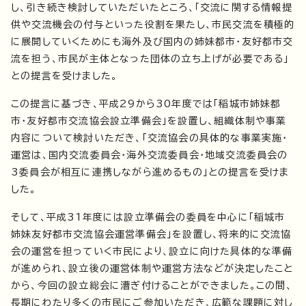
し、引き続き検討していただいたところ、「交流に関する情報提
供や交流機会の付与といった役割を果たし、市民交流を積極的
に展開していくためにも海外及び国内の姉妹都市・友好都市交
流を担う、市民が主体となった団体の立ち上げが必要である」
との提言を受けました。
この提言に基づき、平成29から30年度では「稲城市姉妹都
市・友好都市交流協会設立準備会」を設置し、組織体制や事業
内容について検討いただき、「交流協会の具体的な事業実施・
運営は、国内交流委員会・海外交流委員会・地域交流委員会の
3委員会が相互に連携しながら進めるもの」との提言を受けま
した。
そして、平成31年度には設立準備会の委員を中心に「稲城市
姉妹友好都市交流協会運営準備会」を設置し、将来的に交流協
会の運営を担っていく市民により、設立に向けた具体的な準備
が進められ、設立後の運営体制や運営方法などが決定したこと
から、今回の設立総会に漕ぎ付けることができました。この間、
長期にわたり多くの市民にご参加いただき、広範な課題に対し