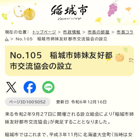
現在の位置：
トップページ
>
市政情報
>
市長の部屋
>
市長コラ
ム
> No.105 稲城市姉妹友好都市交流協会の設立
No.105 稲城市姉妹友好都
市交流協会の設立
ページID
1005852
更新日 令和6年
12
月
16
日
来る令和2年9月27日に開催される設立総会により「稲城市姉
妹友好都市交流協会」が発足することとなりました。
稲城市ではこれまで、平成3年11月に北海道大空町（当時は女