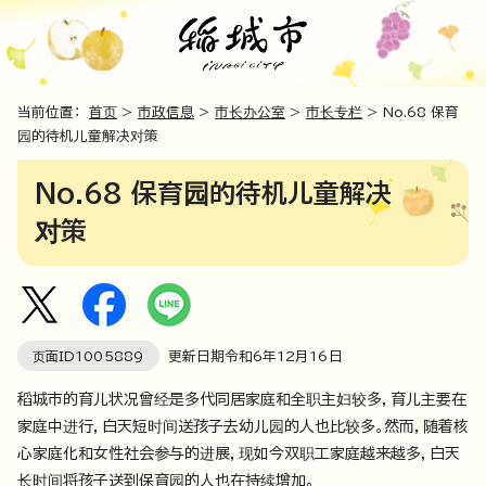
当前位置：
首页
>
市政信息
>
市长办公室
>
市长专栏
> No.68 保育
园的待机儿童解决对策
No.68 保育园的待机儿童解决
对策
页面ID
1005889
更新日期令和6年
12
月
16
日
稻城市的育儿状况曾经是多代同居家庭和全职主妇较多，育儿主要在
家庭中进行，白天短时间送孩子去幼儿园的人也比较多。然而，随着核
心家庭化和女性社会参与的进展，现如今双职工家庭越来越多，白天
长时间将孩子送到保育园的人也在持续增加。