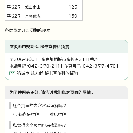
平成27
城山南山
125
平成27
本乡优志
150
各定员是开园初期的规定
本页面由规划部 秘书宣传科负责
〒206-8601 东京都稻城市东长沼2111番地
电话号码：042-378-2111 传真号码：042-377-4781
稻城市 规划部 秘书宣传科的咨询
为了使网站更好，请告诉我们您对页面的反馈。
这个页面的内容容易理解吗？
很容易理解
难以理解
您觉得这个页面容易找到吗？