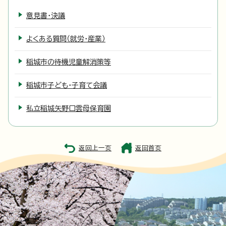
意見書・決議
よくある質問（就労・産業）
稲城市の待機児童解消策等
稲城市子ども・子育て会議
私立稲城矢野口雲母保育園
返回上一页
返回首页