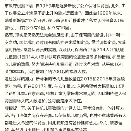
市政府根据下表，自1969年起逐步新设了公立认可保育园。此外，由
于仅靠公立来满足不断上升的需求是困难的，因此自1989年以来，
随着新城镇地区的开设，逐步新设和迁移重建了私立认可保育园（民
营化），目前公立有4园，私立有10园。
然而，现实是仍然无法完全满足需求。由于保育园的新设并非一朝一
夕之功，因此我们通过现有园的扩建来增加定员、灵活调整定员、实施
临时托管、家庭保育员的实施，以及认可保育所（7园214人）和认证
儿童园（1园114人）等非认可保育园的设施建设等多种措施，扩展接
收儿童的数量，努力解决待机儿童问题。通过这些对策，从平成16年
度到本年度，我们增加了约700名的接收人数。
通过这样的努力，新标准的待机儿童数量在2015和2016年度连续
两年为零，但在2017年度，与去年相比，入所希望者大幅增加，出现
了待机儿童。在东京都，待机儿童为零是非常罕见的，因此期待进入保
育园而转入的人数增加，这可能是原因所在。
顺便提一下，关于待机儿童数量的计算方法，至今没有统一的计算方
法，各自治体之间存在差异。即使待机儿童为零，也并不意味着所有人
都能进入希望的保育园，因此我知道有各种批评意见。然而，请您理
解，与邻近城市相比，托儿所的定员整备率较高。