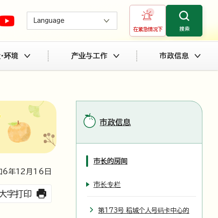
Language
搜索
在紧急情况下
・环境
产业与工作
市政信息
市政信息
市长的房间
和6年
12
月
16
日
市长专栏
大字打印
第173号 稻城个人号码卡中心的