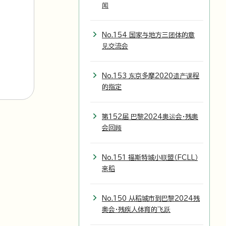
闻
No.154 国家与地方三团体的意
见交流会
No.153 东京多摩2020遗产课程
的指定
第152届 巴黎2024奥运会・残奥
会回顾
No.151 福斯特城小联盟（FCLL）
来稻
No.150 从稻城市到巴黎2024残
奥会・残疾人体育的飞跃