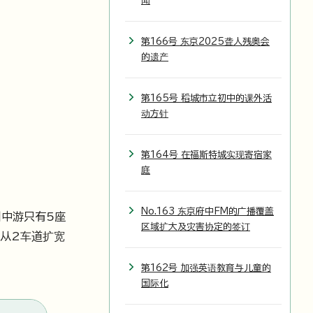
闻
第166号 东京2025聋人残奥会
的遗产
第165号 稻城市立初中的课外活
动方针
第164号 在福斯特城实现寄宿家
庭
No.163 东京府中FM的广播覆盖
川中游只有5座
区域扩大及灾害协定的签订
别从2车道扩宽
第162号 加强英语教育与儿童的
国际化