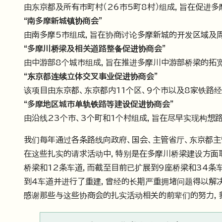
由东京都及所有市町村（26市5町8村）组成，旨在促进
“南多摩新城镇协商会”
由南多摩5市组成，旨在协商讨论多摩新城的开发区域及
“多摩川桥梁及相关道路整备促进协商会”
由中游部8个城市组成，旨在推进多摩川中游部桥梁的拓宽
“东京都连续立体交叉事业促进协商会”
该项目由东京都、东京都内11个区、9个市以及8家铁路
“多摩地区城市单轨铁路等建设促进协商会”
由沿线23个市、3个町和1个村组成，旨在尽早实现构想
我们每年通过各条路线向政府、国会、主管省厅、东京都主
在这些扎实的请求活动中，特别是在多摩川桥梁建设方面取
桥梁和12条车道，而截至目前已扩展到9座桥梁和34条
到4车道并进行了重建，曾经的长期严重拥堵问题得以解决
感谢那些与这些协商会的扎实活动相关的前辈们的努力，