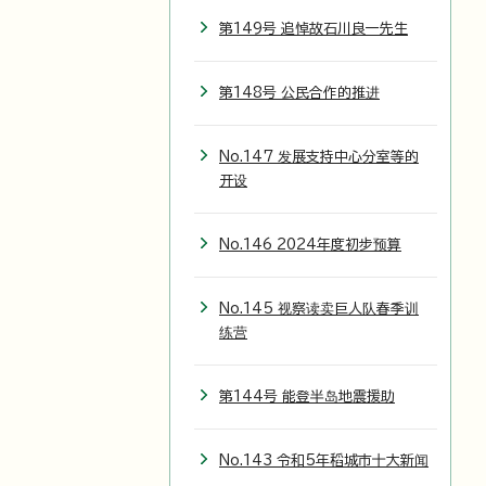
第149号 追悼故石川良一先生
第148号 公民合作的推进
No.147 发展支持中心分室等的
开设
No.146 2024年度初步预算
No.145 视察读卖巨人队春季训
练营
第144号 能登半岛地震援助
No.143 令和5年稻城市十大新闻