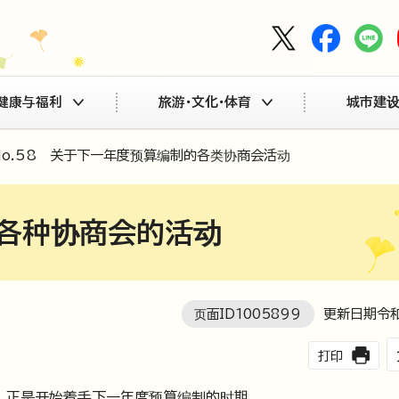
健康与福利
旅游・文化・体育
城市建设
No.58 关于下一年度预算编制的各类协商会活动
 各种协商会的活动
页面ID
1005899
更新日期令
打印
，正是开始着手下一年度预算编制的时期。