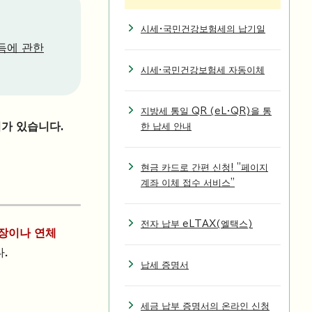
시세・국민건강보험세의 납기일
소득에 관한
시세·국민건강보험세 자동이체
지방세 통일 QR (eL・QR)을 통
가 있습니다.
한 납세 안내
현금 카드로 간편 신청! "페이지
계좌 이체 접수 서비스"
전자 납부 eLTAX(엘택스)
촉장이나 연체
.
납세 증명서
세금 납부 증명서의 온라인 신청