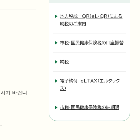
地方税統一QR（eL・QR）による
納税のご案内
市税・国民健康保険税の口座振替
納税
電子納付 eLTAX（エルタック
ス）
주시기 바랍니
市税・国民健康保険税の納期限
.