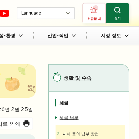
Language
찾기
위급할 때
성・환경
산업・직업
시정 정보
생활 및 수속
세금
26
년 2월
25
일
세금 납부
씨로 인쇄
시세 등의 납부 방법