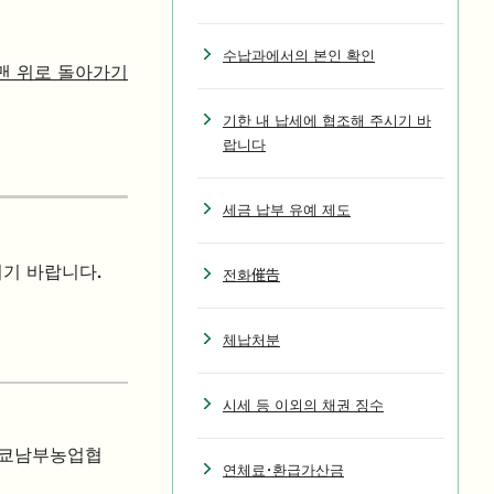
수납과에서의 본인 확인
맨 위로 돌아가기
기한 내 납세에 협조해 주시기 바
랍니다
세금 납부 유예 제도
시기 바랍니다.
전화催告
체납처분
시세 등 이외의 채권 징수
도쿄남부농업협
연체료・환급가산금