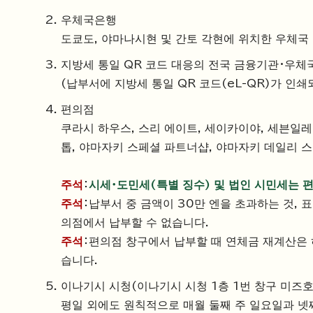
우체국은행
도쿄도, 야마나시현 및 간토 각현에 위치한 우체국
지방세 통일 QR 코드 대응의 전국 금융기관・우체
(납부서에 지방세 통일 QR 코드(eL-QR)가 인쇄
편의점
쿠라시 하우스, 스리 에이트, 세이카이야, 세븐일레
톱, 야마자키 스페셜 파트너샵, 야마자키 데일리 스
주석
：
시세・도민세(특별 징수) 및 법인 시민세는 
주석
：납부서 중 금액이 30만 엔을 초과하는 것, 
의점에서 납부할 수 없습니다.
주석
：편의점 창구에서 납부할 때 연체금 재계산은 
습니다.
이나기시 시청(이나기시 시청 1층 1번 창구 미즈호
평일 외에도 원칙적으로 매월 둘째 주 일요일과 넷