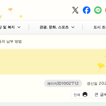
강 및 복지
관광, 문화, 스포츠
도시 조
등의 납부 방법
페이지ID
1002712
갱신일
20
큰 글
인쇄