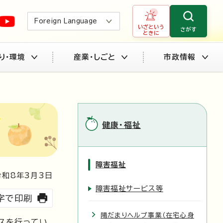
Foreign Language
いざという
さがす
ときに
り・環境
産業・しごと
市政情報
健康・福祉
障害福祉
和8年3月3日
障害福祉サービス等
字で印刷
陽だまりヘルプ事業（在宅心身
スを行ってい