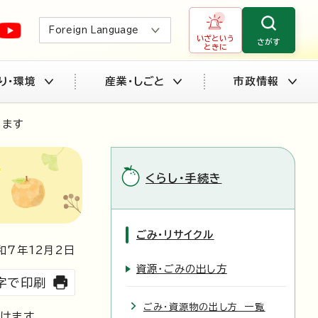
Foreign Language
いざという
さがす
ときに
り・環境
産業・しごと
市政情報
います
くらし・手続き
ごみ・リサイクル
和7年
12
月2日
資源・ごみの出し方
字で印刷
ごみ・資源物の出し方 一覧
けます。