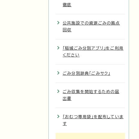
徹底
公共施設での資源ごみの拠点
回収
「稲城ごみ分別アプリ」をご利用
ください
ごみ分別辞典「ごみサク」
ごみ収集を開始するための届
出書
「おむつ専用袋」を配布していま
す