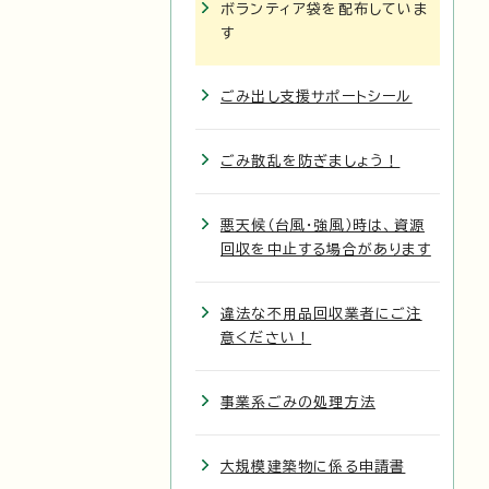
ボランティア袋を配布していま
す
ごみ出し支援サポートシール
ごみ散乱を防ぎましょう！
悪天候（台風・強風）時は、資源
回収を中止する場合があります
違法な不用品回収業者にご注
意ください！
事業系ごみの処理方法
大規模建築物に係る申請書