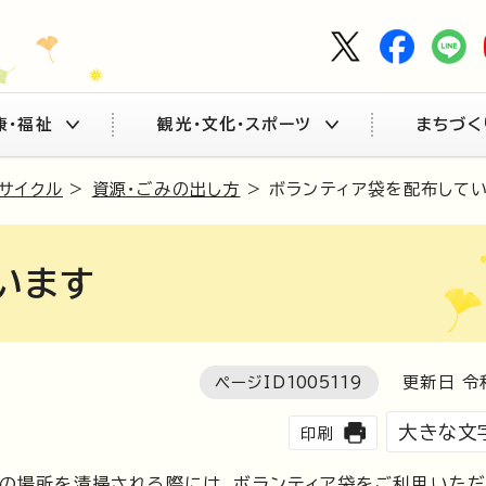
康・福祉
観光・文化・スポーツ
まちづく
リサイクル
>
資源・ごみの出し方
> ボランティア袋を配布して
います
ページID
1005119
更新日 令
大きな文
印刷
の場所を清掃される際には、ボランティア袋をご利用いただ