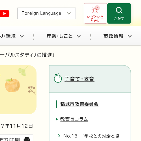
Foreign Language
いざという
さがす
ときに
り・環境
産業・しごと
市政情報
ローバルスタディ』の推進」
子育て・教育
稲城市教育委員会
教育長コラム
7年
11
月
12
日
No.13 「学校との対話と協
字で印刷