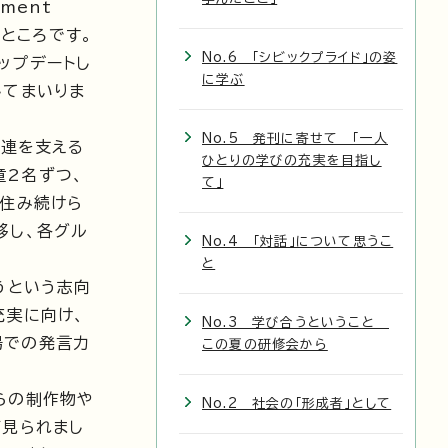
ment
るところです。
No.6 「シビックプライド」の姿
ップデートし
に学ぶ
してまいりま
No.5 発刊に寄せて 「一人
国連を支える
ひとりの学びの充実を目指し
童2名ずつ、
て」
「住み続けら
移し、各グル
No.4 「対話」について思うこ
と
うという志向
充実に向け、
No.3 学び合うということ
場での発言力
この夏の研修会から
らの制作物や
No.2 社会の「形成者」として
が見られまし