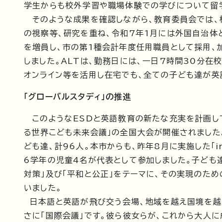
学生からも校外学習や職場体験での学びについて留
そのような成果を確認しながら、教育委員会では、
の視察等、研究を重ね、令和7年1月には外国自治体と
を増員し、市の第1種会計年度任用職員として採用、
しました。ALTは、勤務日には、一日7時間30分在
オンライン等を活用し在宅でも、全ての子ども達が英
「グローバルスタディ」の推進
このようなESDと英語教育の新たな充実を計画していた令
る世界こども未来会議」の全国大会が開催されました
ども達、計96人。本市からも、昨年8月に実施した「i
6学年の児童4名が代表として参加しました。子ども
対策」及び「平和と公正」をテーマに、その実現のた
いました。
日本語と英語が飛び交う会場、地域を越え国境を越え
さに「国際会議」です。彼ら彼女らが、これから大人