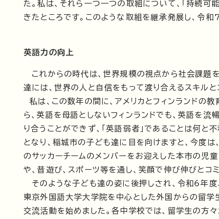
た。私は、それら一つ一つの取組について、「持続可
きたところです。このような取組を継承発展し、令和7
英語力の向上
これからの時代は、世界規模の視点から社会課題を
達には、世界の人と自信をもって渡り合えるスキルと
私は、この数年の間に、アメリカとフィンランドの教
ら、英語を母語としないフィンランドでも、英語を流
り合うことができず、「英語弱者」であることは何と
となり、稲城市の子ども達に目を向けますと、今度は、
のサッカーチームのメンバーをお迎えした本市の児童
や、昔遊び、スポーツ等を通し、笑顔で伸び伸びとコミ
そのような子ども達の姿に後押しされ、令和6年度
東京外国語大学大学院を中心とした外国からの留学
交流活動を始めました。各中学校では、留学生の方々