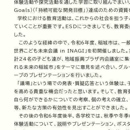
体験活動や探究活動を通した学習に取り組んでまいりました
Goals）（「持続可能な開発目標」）達成のための
学校における教育活動は、これからの社会を担う子
ていくことが重要です。ESDにつきましても、教育
した。
このような経緯の中で、令和6年度、稲城市は、一般
世界こども未来会議 in INAGI」を初開催しまし
計24名の子ども達が、地域振興プラザ内会議室に集
れる未来の稲城市」をテーマに意見を述べ合い、グル
ープのプレゼンテーションを行いました。
「議場」という場での発表・質疑応答という体験は、
を高める貴重な機会だったと思います。そして、教育
自ら何ができるかについての考察、個の考えの確立
等、新たな方策の有効性を見出すことができました。
その後の令和6年度後半、各学校では、秋季や冬季
体験活動について、説明やプレゼンテーション、ポス