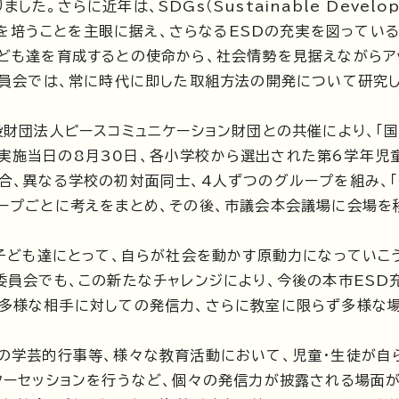
。さらに近年は、SDGs（Sustainable Develop
資質を培うことを主眼に据え、さらなるESDの充実を図ってい
ども達を育成するとの使命から、社会情勢を見据えながらア
委員会では、常に時代に即した取組方法の開発について研究
財団法人ピースコミュニケーション財団との共催により、「
た。実施当日の8月30日、各小学校から選出された第6学年児
合、異なる学校の初対面同士、4人ずつのグループを組み、
ープごとに考えをまとめ、その後、市議会本会議場に会場を
子ども達にとって、自らが社会を動かす原動力になっていこ
委員会でも、この新たなチャレンジにより、今後の本市ESD
、多様な相手に対しての発信力、さらに教室に限らず多様な
の学芸的行事等、様々な教育活動において、児童・生徒が自
ターセッションを行うなど、個々の発信力が披露される場面