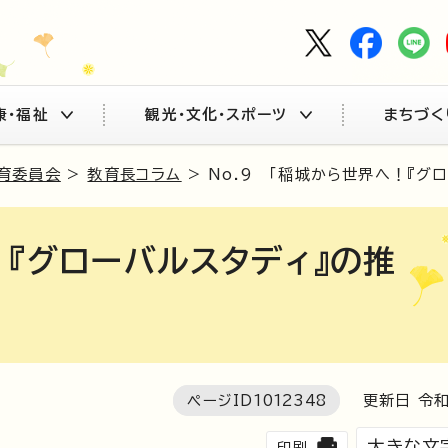
康・福祉
観光・文化・スポーツ
まちづく
育委員会
>
教育長コラム
> No.9 「稲城から世界へ！『グ
！『グローバルスタディ』の推
ページID
1012348
更新日 令和
大きな文
印刷