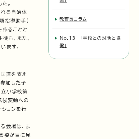
集」
した。
われる自治体
教育長コラム
語指導助手）
を作ることと
生徒も、また、
No.13 「学校との対話と協
働」
います。
「国連を支え
ら参加した子
市立小学校第
気候変動への
ーションを行
る会場は、ま
する姿が目に見