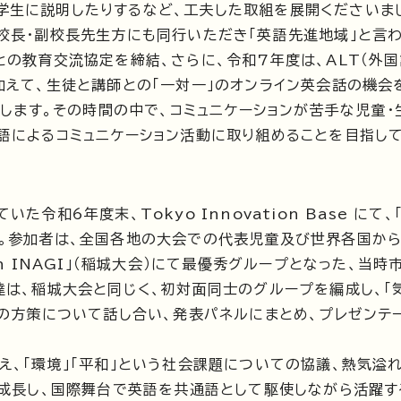
学生に説明したりするなど、工夫した取組を展開くださいま
校長・副校長先生方にも同行いただき「英語先進地域」と言
の教育交流協定を締結、さらに、令和7年度は、ALT（外国
加えて、生徒と講師との「一対一」のオンライン英会話の機会
校します。その時間の中で、コミュニケーションが苦手な児童・
語によるコミュニケーション活動に取り組めることを目指して
和6年度末、Tokyo Innovation Base にて、
。参加者は、全国各地の大会での代表児童及び世界各国か
n INAGI」（稲城大会）にて最優秀グループとなった、当時
達は、稲城大会と同じく、初対面同士のグループを編成し、「
めの方策について話し合い、発表パネルにまとめ、プレゼンテ
、「環境」「平和」という社会課題についての協議、熱気溢れ
に成長し、国際舞台で英語を共通語として駆使しながら活躍