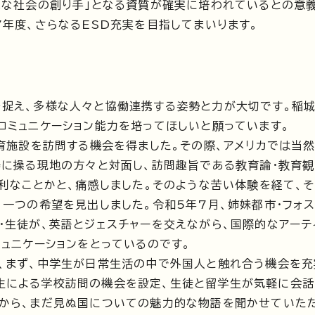
能な社会の創り手」となる資質が確実に培われているとの意
年度、さらなるESD充実を目指してまいります。
捉え、多様な人々と協働連携する姿勢と力が大切です。稲
コミュニケーション能力を培ってほしいと願っています。
育施設を訪問する機会を得ました。その際、アメリカでは当
暢に操る現地の方々と対面し、訪問趣旨である教育論・教育
不利なことかと、痛感しました。そのような苦い体験を経て、
一つの希望を見出しました。令和5年7月、姉妹都市・フォス
・生徒が、英語とジェスチャーを交えながら、国際的なアーテ
ュニケーションをとっているのです。
、まず、中学生が日常生活の中で外国人と触れ合う機会を充
生による学校訪問の機会を設定、生徒と留学生が気軽に会話
から、まだ見ぬ国についての魅力的な物語を聞かせていた