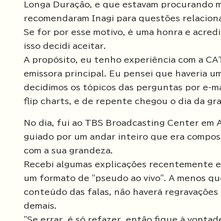
Longa Duração, e que estavam procurando m
recomendaram Inagi para questões relaciona
Se for por esse motivo, é uma honra e acred
isso decidi aceitar.
A propósito, eu tenho experiência com a CAT
emissora principal. Eu pensei que haveria 
decidimos os tópicos das perguntas por e-ma
flip charts, e de repente chegou o dia da gr
No dia, fui ao TBS Broadcasting Center em A
guiado por um andar inteiro que era compost
com a sua grandeza.
Recebi algumas explicações recentemente e
um formato de "pseudo ao vivo". A menos q
conteúdo das falas, não haverá regravações o
demais.
"Se errar, é só refazer, então fique à vonta