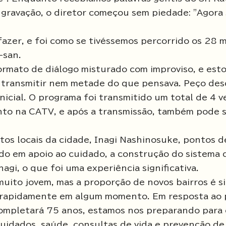
 gravação, o diretor começou sem piedade: "Agora
azer, e foi como se tivéssemos percorrido os 28 
-san.
formato de diálogo misturado com improviso, e est
 transmitir nem metade do que pensava. Peço des
nicial. O programa foi transmitido um total de 4 
nto na CATV, e após a transmissão, também pode 
tos locais da cidade, Inagi Nashinosuke, pontos d
iado em apoio ao cuidado, a construção do sistema
agi, o que foi uma experiência significativa.
ito jovem, mas a proporção de novos bairros é sig
e rapidamente em algum momento. Em resposta ao
ompletará 75 anos, estamos nos preparando para 
cuidados, saúde, consultas de vida e prevenção de