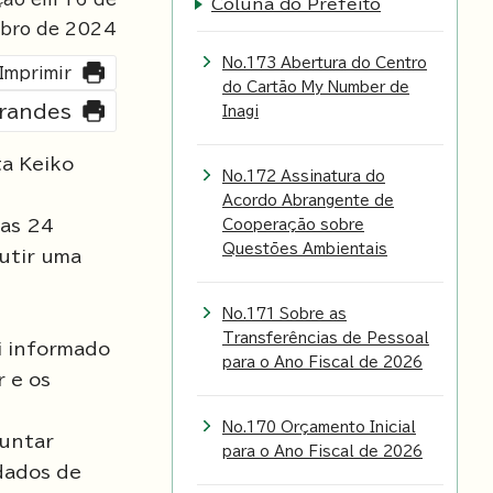
Coluna do Prefeito
bro de
2024
No.173 Abertura do Centro
Imprimir
do Cartão My Number de
grandes
Inagi
ta Keiko
No.172 Assinatura do
Acordo Abrangente de
ias 24
Cooperação sobre
Questões Ambientais
utir uma
No.171 Sobre as
Transferências de Pessoal
i informado
para o Ano Fiscal de 2026
 e os
No.170 Orçamento Inicial
guntar
para o Ano Fiscal de 2026
dados de