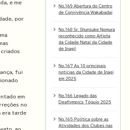
da, e me
No.169 Abertura do Centro
de Convivência Wakabadai
dade, por
No.168 Sr. Shunsuke Nomura
uma
reconhecido como Artista
da Cidade Natal da Cidade
 mas
de Inagi!
 criados
No.167 As 10 principais
ança, fui
notícias da Cidade de Inagi
em 2025
sionado
No.166 Legado das
sentado em
Deaflympics Tóquio 2025
rreções no
á era tarde
No.165 Política sobre as
Atividades dos Clubes nas
wato, ao