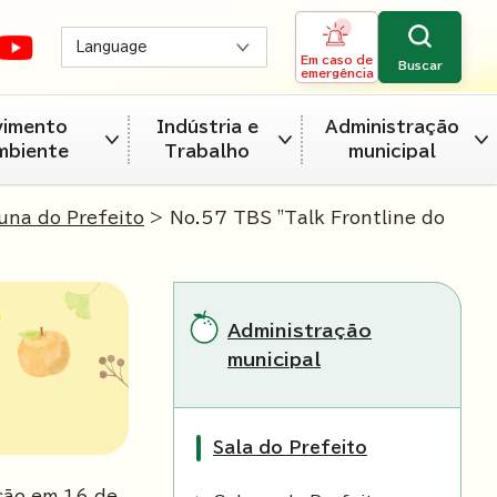
Language
Em caso de
Buscar
emergência
vimento
Indústria e
Administração
mbiente
Trabalho
municipal
una do Prefeito
> No.57 TBS "Talk Frontline do
Administração
municipal
Sala do Prefeito
ção em
16
de