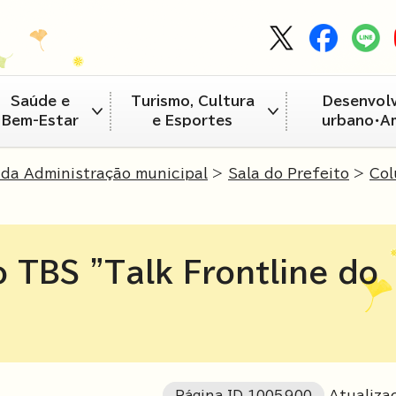
Saúde e
Turismo, Cultura
Desenvol
Bem-Estar
e Esportes
urbano・A
da Administração municipal
>
Sala do Prefeito
>
Col
 TBS "Talk Frontline do
Página ID
1005900
Atualiza