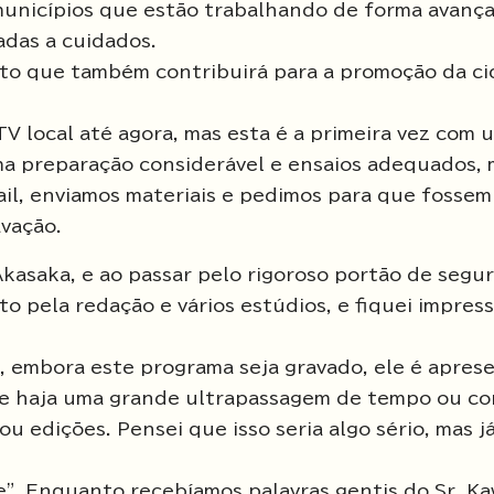
unicípios que estão trabalhando de forma avança
das a cuidados.
ito que também contribuirá para a promoção da ci
V local até agora, mas esta é a primeira vez com 
uma preparação considerável e ensaios adequados,
il, enviamos materiais e pedimos para que fossem
avação.
kasaka, e ao passar pelo rigoroso portão de segur
o pela redação e vários estúdios, e fiquei impres
, embora este programa seja gravado, ele é apre
ue haja uma grande ultrapassagem de tempo ou co
u edições. Pensei que isso seria algo sério, mas j
de". Enquanto recebíamos palavras gentis do Sr. Ka