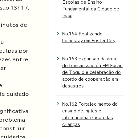
Escolas de Ensino
 são 13h17,
Fundamental da Cidade de
Inagi
minutos de
No.164 Realizando
homestay em Foster City
ou
culpas por
vezes entre
No.163 Expansão da área
de transmissão da FM Fuchu
ser
de Tóquio e celebração do
acordo de cooperação em
e
desastres
 de cuidado
No.162 Fortalecimento do
nificativa,
ensino de inglês e
internacionalização das
 problema
crianças
construir
 cuidados